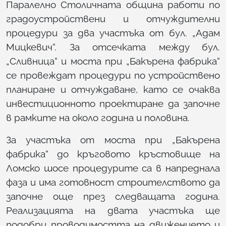
Паралелно Столичната община работи по
градоустройствени и отчуждителни
процедури за два участъка от бул. „Адам
Мицкевич“. За отсечката между бул.
„Сливница“ и моста при „Бакърена фабрика“
се провеждат процедури по устройствено
планиране и отчуждаване, като се очаква
инвестиционното проектиране да започне
в рамките на около година и половина.
За участъка от моста при „Бакърена
фабрика“ до кръговото кръстовище на
Ломско шосе процедурите са в напреднала
фаза и има готовност строителството да
започне още през следващата година.
Реализацията на двата участъка ще
подобри проводимостта на движението и