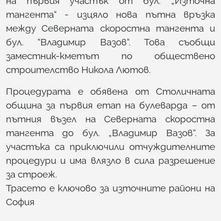
на първия участък от бул. „Източна
тангента“ - изцяло нова пътна връзка
между Северната скоростна тангента и
бул. “Владимир Вазов“. Това съобщи
заместник-кметът по обществено
строителство Никола Лютов.
Процедурата е обявена от Столичната
община за първия етап на булеварда – от
пътния възел на Северната скоростна
тангента до бул. „Владимир Вазов“. За
участъка са приключили отчуждителните
процедури и има влязло в сила разрешение
за строеж.
Трасето е ключово за източните райони на
София