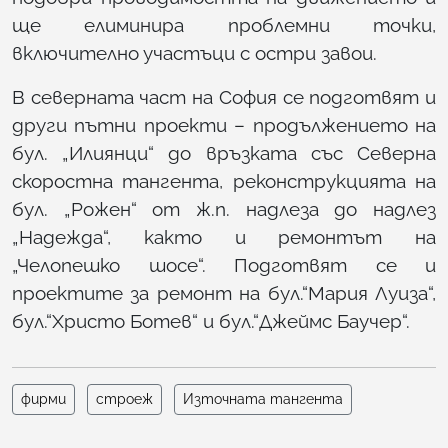
ще елиминира проблемни точки,
включително участъци с остри завои.
В северната част на София се подготвят и
други пътни проекти – продължението на
бул. „Илиянци“ до връзката със Северна
скоростна тангента, реконструкцията на
бул. „Рожен“ от ж.п. надлеза до надлез
„Надежда“, както и ремонтът на
„Челопешко шосе“. Подготвят се и
проектите за ремонт на бул.“Мария Луиза“,
бул.“Христо Ботев“ и бул.“Джеймс Баучер“.
фирми
строеж
Източната тангента