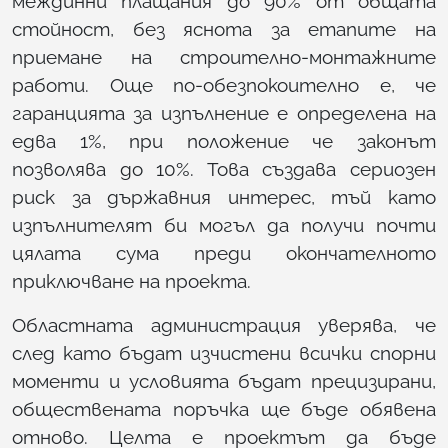
междинни плащания до 90% от общата
стойност, без яснота за етапите на
приемане на строително-монтажните
работи. Още по-обезпокоително е, че
гаранцията за изпълнение е определена на
едва 1%, при положение че законът
позволява до 10%. Това създава сериозен
риск за държавния интерес, тъй като
изпълнителят би могъл да получи почти
цялата сума преди окончателното
приключване на проекта.
Областната администрация уверява, че
след като бъдат изчистени всички спорни
моменти и условията бъдат прецизирани,
обществената поръчка ще бъде обявена
отново. Целта е проектът да бъде