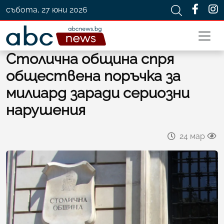
събота, 27 юни 2026
Столична община спря
обществена поръчка за
милиард заради сериозни
нарушения
24 мар