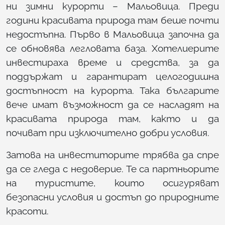
ни зимни курорти – Мальовица. Преди
години красивата природа там беше почти
недостъпна. Първо в Мальовица започна да
се обновява легловата база. Хотелиерите
инвестираха време и средства, за да
поддържат и гарантират целогодишна
достъпност на курорта. Така българите
вече имат възможност да се насладят на
красивата природа там, както и да
почиват при изключително добри условия.
Затова на инвеститорите трябва да спре
да се гледа с недоверие. Те са партньорите
на туристите, които осигуряват
безопасни условия и достъп до природните
красоти.