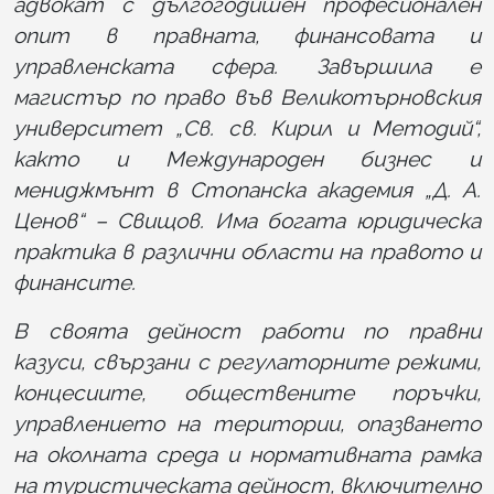
адвокат с дългогодишен професионален
опит в правната, финансовата и
управленската сфера. Завършила е
магистър по право във Великотърновския
университет „Св. св. Кирил и Методий“,
както и Международен бизнес и
мениджмънт в Стопанска академия „Д. А.
Ценов“ – Свищов. Има богата юридическа
практика в различни области на правото и
финансите.
В своята дейност работи по правни
казуси, свързани с регулаторните режими,
концесиите, обществените поръчки,
управлението на територии, опазването
на околната среда и нормативната рамка
на туристическата дейност, включително