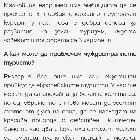
Мальовица например има амбицията да се
превърне в първия енергийно неутрален
курорт у нас. Това е добра основа за
развитие на зелен туризъм, където
човекът и природата са в хармония.
А как може да привлечем чуждестранните
туристи?
България все още има лек екзотичен
привкус за европейските туристи. У нас те
могат да са спокойни за безопасността си,
но едновременно с това могат да усетят
ехото от духа на соца, да се насладят на
красива природа с девствени кътчета.
Само на час-два с кола или самолет можеш
да смениш планинския пейзаж с морски,