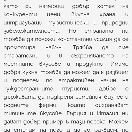
като си намериш добър хотел на
конкуренти цени, вкусна храна и
интригуващи туристически и природни
забележителности. Но страната ни
трябва да положи константни усилия да се
промотира навън. Трябва да сме
старателни и в съхраняването на
местните вкусове и продукти. Имаме
добра кухня, трябва да можем да я развием
и поднесем по атрактивен начин на
чуждестранните туристи. Добре е
държавата да подкрепя семейния бизнес и
родните ферми, които съхраняват
типичните вкусове. Гърция и Италия ни
дават добър пример в тази посока. Можем
да стъпим на него и да го развием, но