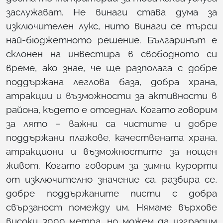
заслужават. Не винаги става дума за
изключителен лукс, нито винаги се търси
най-бюджетното решение. Българинът е
склонен на инвестира в свободното си
време, ако знае, че ще разполага с добре
поддържана леглова база, добра храна,
атракции и възможности за активности в
района, където е отседнал. Когато говорим
за лято – важни са чистите и добре
поддържани плажове, качествената храна,
атракциони и възможностите за нощен
живот. Когато говорим за зимни курорти
от изключително значение са, разбира се,
добре поддържаните писти с добра
свързаност помежду им. Нямаме върхове
високи 3000 метра, но можем да изградим