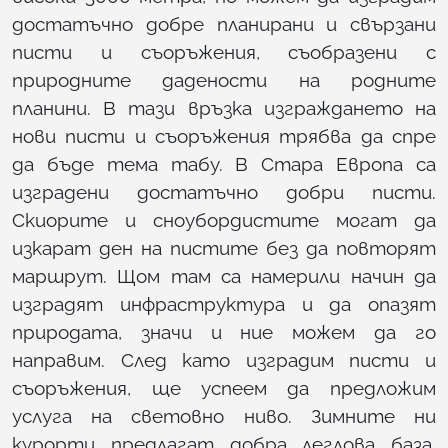
достатъчно добре планирани и свързани
писти и съоръжения, съобразени с
природните дадености на родните
планини. В тази връзка изграждането на
нови писти и съоръжения трябва да спре
да бъде тема табу. В Стара Европа са
изградени достатъчно добри писти.
Скиорите и сноубордистите могат да
изкарат ден на пистите без да повторят
маршрут. Щом там са намерили начин да
изградят инфраструктура и да опазят
природата, значи и ние можем да го
направим. След като изградим писти и
съоръжения, ще успеем да предложим
услуга на световно ниво. Зимните ни
курорти предлагат добра леглова база,