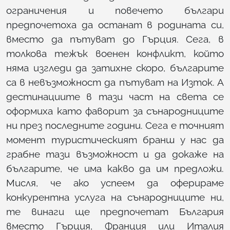
ограничения и повечето българи
предпочетоха да останат в родината си,
вместо да пътуват до Гърция. Сега, в
толкова тежък военен конфликт, който
няма изгледи да затихне скоро, българите
са в невъзможност да пътуват на Изток. А
дестинациите в тази част на света се
оформиха като фаворит за сънародниците
ни през последните години. Сега е точният
момент туристическият бранш у нас да
грабне тази възможност и да докаже на
българите, че има какво да им предложи.
Мисля, че ако успеем да оферираме
конкурентна услуга на сънародниците ни,
те винаги ще предпочетат България
вместо Гърция, Франция или Италия