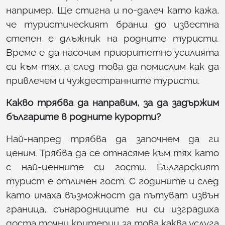
например. Ще стигна и по-далеч като кажа,
че туристическият бранш до известна
степен е длъжник на родните туристи.
Време е да насочим приоритетно усилията
си към тях, а след това да помислим как да
привлечем и чуждестранните туристи.
Какво трябва да направим, за да задържим
българите в родните курорти?
Най-напред трябва да започнем да ги
ценим. Трябва да се отнасяме към тях като
с най-ценните си гости. Българският
турист е отличен гост. С годините и след
като имаха възможност да пътуват извън
граница, сънародниците ни си изградиха
доста точни критерии за това каква услуга