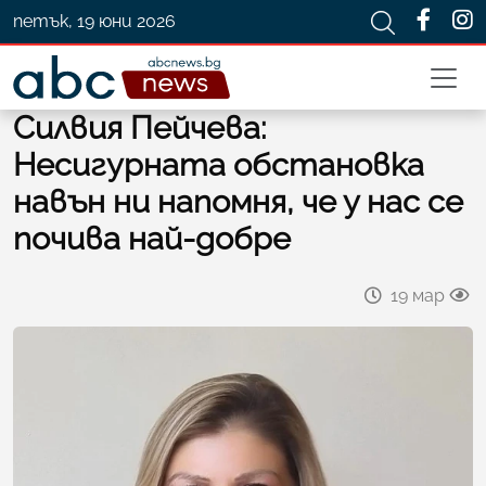
петък, 19 юни 2026
Силвия Пейчева:
Несигурната обстановка
навън ни напомня, че у нас се
почива най-добре
19 мар