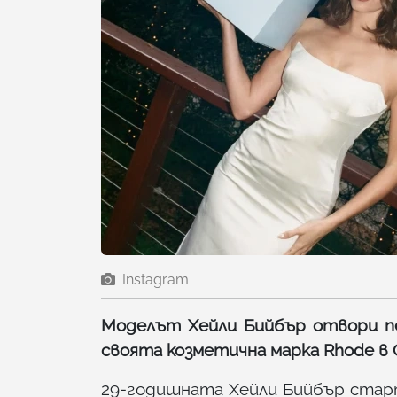
Instagram
Моделът Хейли Бийбър отвори п
своята козметична марка Rhode в
29-годишната Хейли Бийбър стар