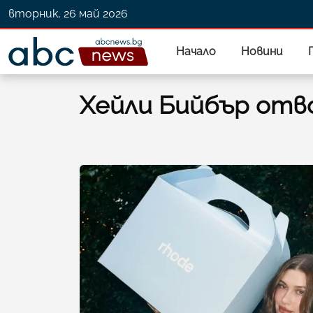
вторник, 26 май 2026
Начало
Новини
Хейли Бийбър отво