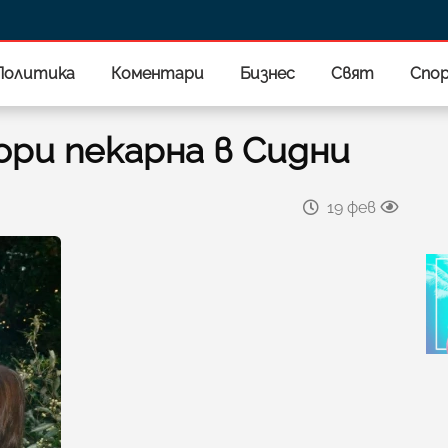
Политика
Коментари
Бизнес
Свят
Спо
ри пекарна в Сидни
19 фев