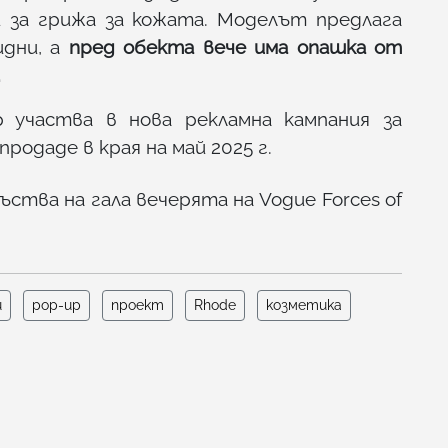
и за грижа за кожата. Моделът предлага
идни, а
пред обекта вече има опашка от
.
 участва в нова рекламна кампания за
родаде в края на май 2025 г.
ства на гала вечерята на Vogue Forces of
и
pop-up
проект
Rhode
козметика