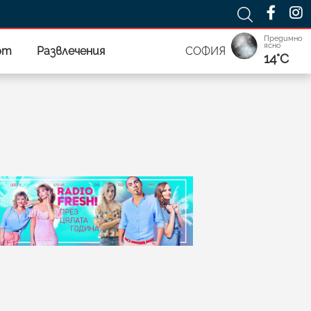
Предимно
ясно
рт
Развлечения
СОФИЯ
14°C