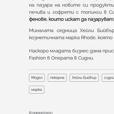
на пазара на новите си продукт
печива и гофрети с топинги в С
фенове, които искат да пазаруват
Миналата седмица Хейли Бийбър
козметичната марка Rhode, която п
Наскоро младата бизнес дама присъ
Fashion в Операта в Сидни.
Модел
пекарна
Хейли Бийбър
сидн
марка
Коментари