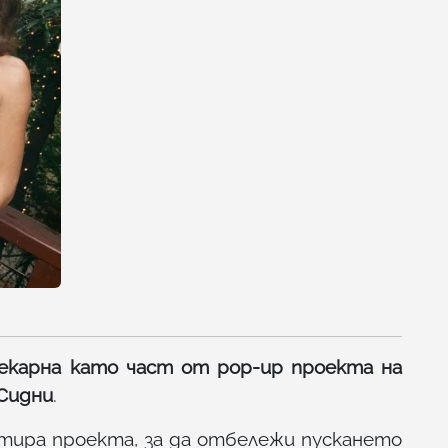
екарна като част от pop-up проекта на
 Сидни
.
тира проекта, за да отбележи пускането