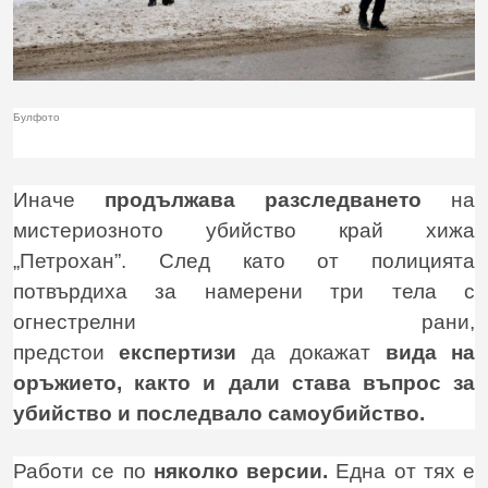
Булфото
Иначе
продължава разследването
на
мистериозното убийство край хижа
„Петрохан”. След като от полицията
потвърдиха за намерени три тела с
огнестрелни рани,
предстои
експертизи
да докажат
вида на
оръжието, както и дали става въпрос за
убийство и последвало самоубийство.
Работи се по
няколко версии.
Една от тях е