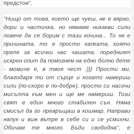
предстои".
"Нищо от това, което ще чуеш, не е вярно,
дори и частичка, но нямаме никакви сили
повече да се борим с тази кочина... То не е
причината, то е просто капката, която
преля за всички нас чашата, поредният
искрен опит да помогнем на едно болно дете
- момиче е, в твоя чест :))) Прости ми,
благодаря ти от сърце и когато намериш
сили (по-скоро е по-добре), просто си насочи
мисълта към мен и ще ме намериш. Този
свят е един много стабилен сън. Няма
смисъл да го превръщаш в кошмар. Направи
напук и виж вътре в себе си и се усмихни.
Обичам те много. Бъди свободна", е