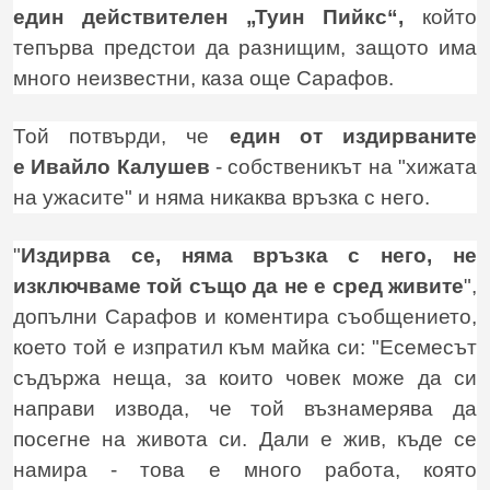
един действителен „Туин Пийкс“,
който
тепърва предстои да разнищим, защото има
много неизвестни, каза още Сарафов.
Той потвърди, че
един от издирваните
е Ивайло Калушев
- собственикът на "хижата
на ужасите" и няма никаква връзка с него.
"
Издирва се, няма връзка с него, не
изключваме той също да не е сред живите
",
допълни Сарафов и коментира съобщението,
което той е изпратил към майка си: "Есемесът
съдържа неща, за които човек може да си
направи извода, че той възнамерява да
посегне на живота си. Дали е жив, къде се
намира - това е много работа, която