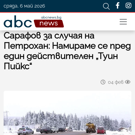
сряда, 6 май 2026
Сарафов за случая на
Петрохан: Намираме се пред
един действителен „Туин
Пийкс“
04 фев