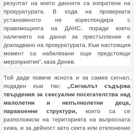
резултат на което данните са изпратени на
прокуратурата. В хода на проверката
установеното не кореспондира с
правомощията на ДАНС, поради което
наличието на данни за престъпление е
докладвано на прокуратурата. Към настоящия
момент са набелязани още предстоящи
мероприятия", каза Денев.
Той даде повече яснота и за самия сигнал,
подаден към тях:
„Сигналът съдържа
твърдения за сексуални посегателства над
малолетни и непълнолетни деца,
паравоенни структури,
които са се
разположили на територията на въпросната
хижа, и за дейност като секта или отклонение