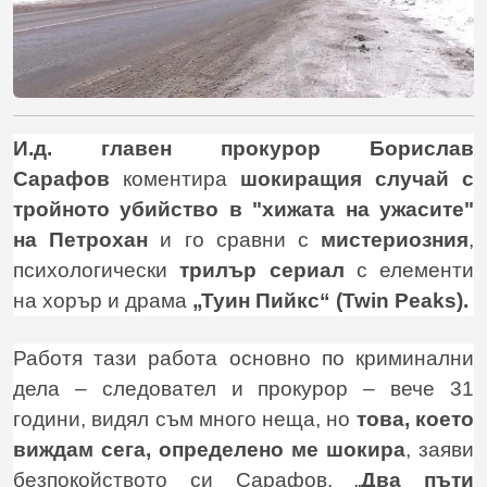
И.д. главен прокурор Борислав
Сарафов
коментира
шокиращия случай с
тройното убийство в "хижата на ужасите"
на Петрохан
и го сравни с
мистериозния
,
психологически
трилър сериал
с елементи
на хорър и драма
„Туин Пийкс“ (Twin Peaks).
Работя тази работа основно по криминални
дела – следовател и прокурор – вече 31
години, видял съм много неща, но
това, което
виждам сега, определено ме шокира
, заяви
безпокойството си Сарафов. „
Два пъти