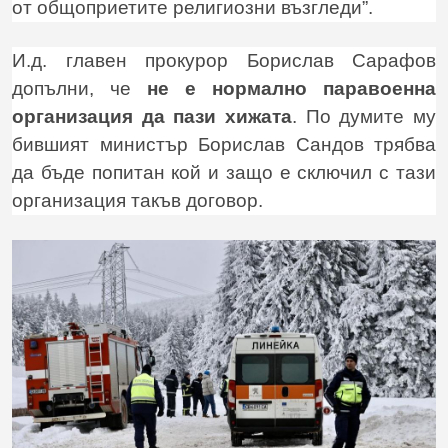
от общоприетите религиозни възгледи”.
И.д. главен прокурор Борислав Сарафов
допълни, че
не е нормално паравоенна
организация да пази хижата
. По думите му
бившият министър Борислав Сандов трябва
да бъде попитан кой и защо е сключил с тази
организация такъв договор.