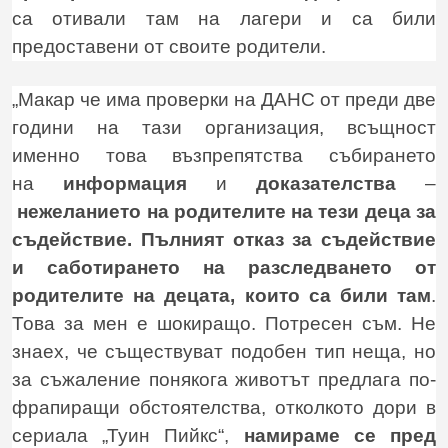
са отивали там на лагери и са били
предоставени от своите родители.
„Макар че има проверки на ДАНС от преди две
години на тази организация, всъщност
именно това възпрепятства събирането
на
информация
и
доказателства
–
нежеланието на родителите на тези деца за
съдействие.
Пълният отказ за съдействие
и саботирането на разследването от
родителите на децата, които са били там
.
Това за мен е шокиращо. Потресен съм. Не
знаех, че съществуват подобен тип неща, но
за съжаление понякога животът предлага по-
фрапиращи обстоятелства, отколкото дори в
сериала „Туин Пийкс“,
намираме се пред