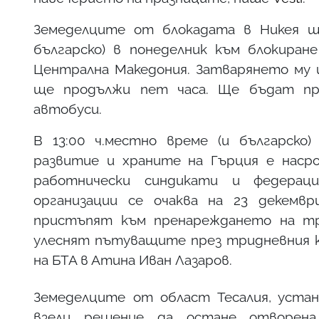
Земеделците от блокадата в Никея ще
българско) в понеделник към блокиране
Централна Македония. Затварянето му 
ще продължи пет часа. Ще бъдат про
автобуси.
В 13:00 ч.местно време (и българско
развитие и храните на Гърция е насро
работнически синдикати и федераци
организации се очаква на 23 декемв
пристъпят към пренареждането на тр
улеснят пътуващите през тридневния к
на БТА в Атина Иван Лазаров.
Земеделците от област Тесалия, устано
взели решение да остане отворена