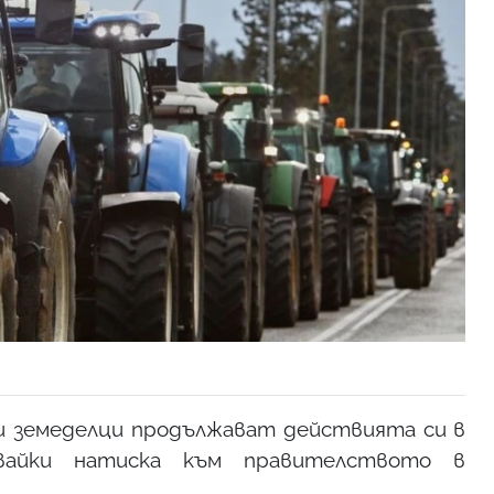
 земеделци продължават действията си в
лвайки натиска към правителството в