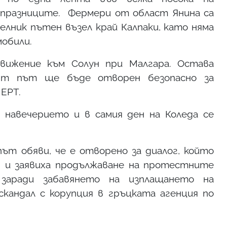
празниците. Фермери от област Янина са
елник пътен възел край Калпаки, като няма
мобили.
вижение към Солун при Малгара. Остава
ият път ще бъде отворен безопасно за
 ЕРТ.
 навечерието и в самия ден на Коледа се
т обяви, че е отворено за диалог, който
 и заявиха продължаване на протестните
 заради забавянето на изплащането на
кандал с корупция в гръцката агенция по