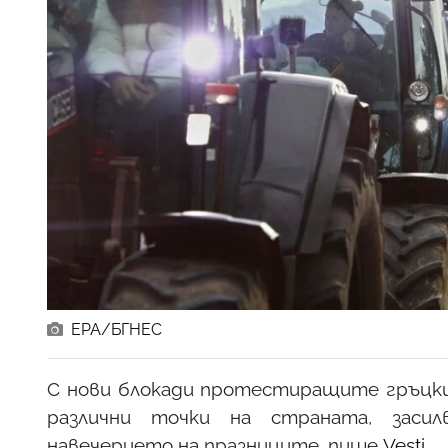
ЕРА/БГНЕС
С нови блокади протестиращите гръцки
различни точки на страната, заси
навечерието на празниците, пише
Vesti
.