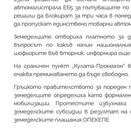
автомагистрала Е65 за пътуващите по 
решили да блокират за три часа в понед
да пропускат единствено товарни авто
Земеделците отвориха платното за д
въпросът по какъв начин националн
шофьорите във вторник, информира още
На граничен пункт „Кулата-Промахон“ в
очаква преминаването да бъде свободно.
Гръцкото правителството за пореден пъ
земеделците определиха като формален
мобилизации. Протестите избухнаха
земеделските субсидии в резултат на с
земеделските плащания ОПЕКЕПЕ.