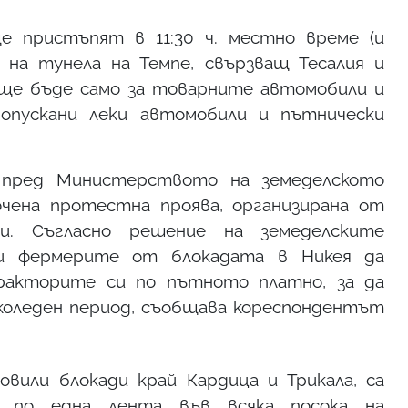
 пристъпят в 11:30 ч. местно време (и
 на тунела на Темпе, свързващ Тесалия и
ще бъде само за товарните автомобили и
пускани леки автомобили и пътнически
) пред Министерството на земеделското
чена протестна проява, организирана от
и. Съгласно решение на земеделските
ри фермерите от блокадата в Никея да
акторите си по пътното платно, за да
оледен период, съобщава кореспондентът
вили блокади край Кардица и Трикала, са
 по една лента във всяка посока на