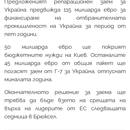
Предложеният репарационен заем за
Украйна предвижда 115 милиарда евро за
финансиране на отбранителната
промишленост на Украйна за период от
пет години.
50 милиарда евро ще покрият
бюджетните нужди на Киев. Останалите
45 милиарда евро от общия пакет ще
погасят заем от Г-7 за Украйна, отпуснат
миналата година.
Окончателното решение за заема ще
трябва да бъде взето на срещата на
върха на лидерите от ЕС следващата
седмица в Брюксел.