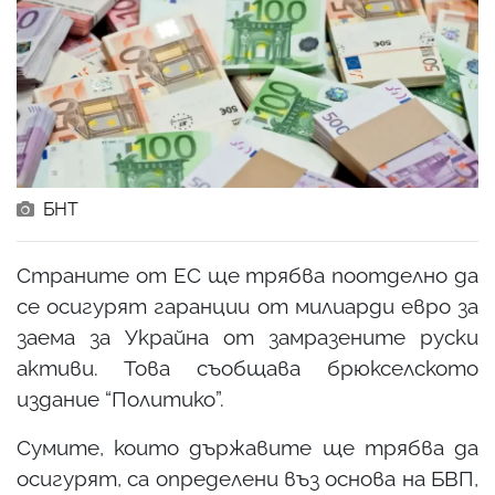
БНТ
Страните от ЕС ще трябва поотделно да
се осигурят гаранции от милиарди евро за
заема за Украйна от замразените руски
активи. Това съобщава брюкселското
издание “Политико”.
Сумите, които държавите ще трябва да
осигурят, са определени въз основа на БВП,