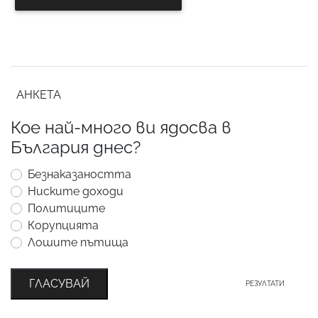
АНКЕТА
Кое най-много ви ядосва в
България днес?
Безнаказаността
Ниските доходи
Политиците
Корупцията
Лошите пътища
ГЛАСУВАЙ
РЕЗУЛТАТИ