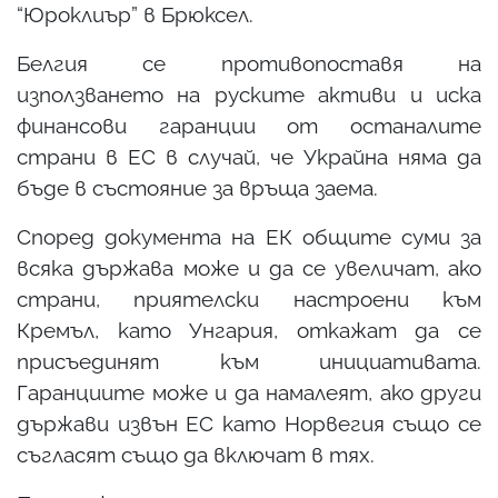
“Юроклиър” в Брюксел.
Белгия се противопоставя на
използването на руските активи и иска
финансови гаранции от останалите
страни в ЕС в случай, че Украйна няма да
бъде в състояние за връща заема.
Според документа на ЕК общите суми за
всяка държава може и да се увеличат, ако
страни, приятелски настроени към
Кремъл, като Унгария, откажат да се
присъединят към инициативата.
Гаранциите може и да намалеят, ако други
държави извън ЕС като Норвегия също се
съгласят също да включат в тях.