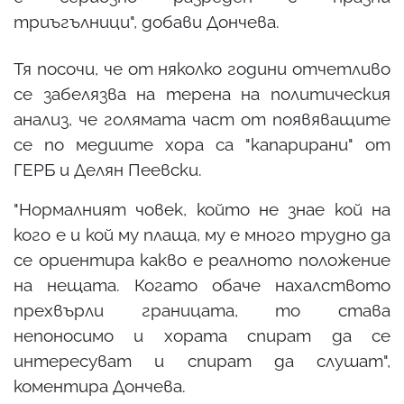
триъгълници", добави Дончева.
Тя посочи, че от няколко години отчетливо
се забелязва на терена на политическия
анализ, че голямата част от появяващите
се по медиите хора са "капарирани" от
ГЕРБ и Делян Пеевски.
"Нормалният човек, който не знае кой на
кого е и кой му плаща, му е много трудно да
се ориентира какво е реалното положение
на нещата. Когато обаче нахалството
прехвърли границата, то става
непоносимо и хората спират да се
интересуват и спират да слушат",
коментира Дончева.