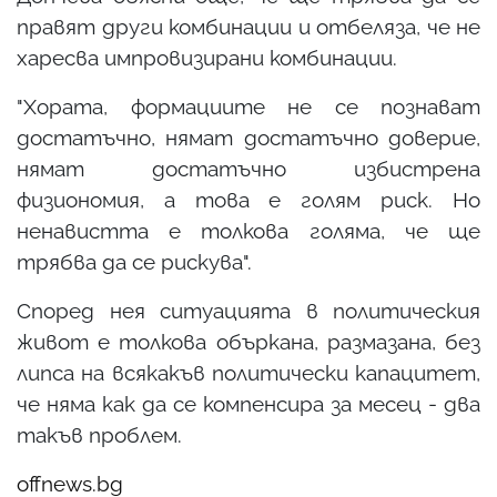
правят други комбинации и отбеляза, че не
харесва импровизирани комбинации.
"Хората, формациите не се познават
достатъчно, нямат достатъчно доверие,
нямат достатъчно избистрена
физиономия, а това е голям риск. Но
ненавистта е толкова голяма, че ще
трябва да се рискува".
Според нея ситуацията в политическия
живот е толкова объркана, размазана, без
липса на всякакъв политически капацитет,
че няма как да се компенсира за месец - два
такъв проблем.
offnews.bg