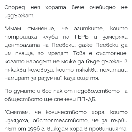
Според нея хората вече очевидно не
издържат.
"Имам съмнение, че агитките, които
потрошиха клуба на ГЕРБ и замеряха
централата на Пеевски, даже Пеевски да
им плаща, го мразят. Това е състояние,
когато народът не може да бъде държан в
някакви коловози, които някакви политици
намират за разумни", каза още тя.
По думите ѝ все пак от недоволството на
обществото ще спечели ПП-ДБ.
"Смятам, че количеството хора, които
излязоха, обстоятелството, че за първи
път от 1996 г. виждам хора в провинцията,