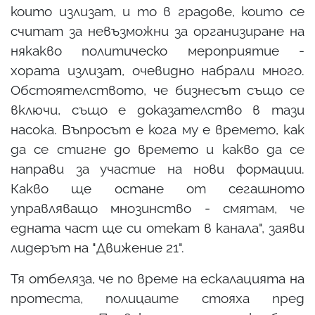
които излизат, и то в градове, които се
считат за невъзможни за организиране на
някакво политическо мероприятие -
хората излизат, очевидно набрали много.
Обстоятелството, че бизнесът също се
включи, също е доказателство в тази
насока. Въпросът е кога му е времето, как
да се стигне до времето и какво да се
направи за участие на нови формации.
Какво ще остане от сегашното
управляващо мнозинство - смятам, че
едната част ще си отекат в канала", заяви
лидерът на "Движение 21".
Тя отбеляза, че по време на ескалацията на
протеста, полицаите стояха пред