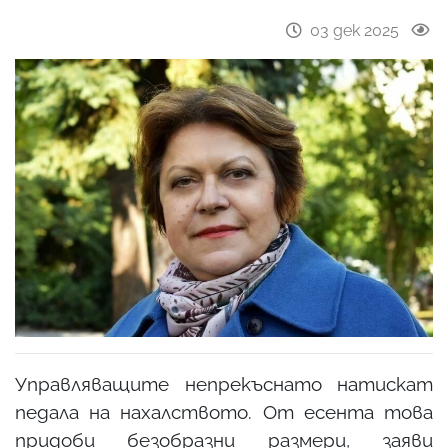
03 дек 2025
Управляващите непрекъснато натискат
педала на нахалството. От есента това
придоби безобразни размери, заяви