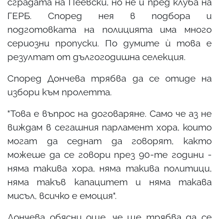
сградата на Пеевски, но не и пред клуба на
ГЕРБ. Според нея в подбора и
подготовката на полицията има много
сериозни пропуски. По думите ѝ това е
резултат от дългогодишна селекция.
Според Дончева трябва да се отиде на
избори към пролетта.
"Това е въпрос на договаряне. Само че аз не
виждам в сегашния парламент хора, които
могат да седнат да говорят, както
можеше да се говори през 90-те години -
няма такива хора, няма такива политици,
няма такъв капацитет и няма такава
мисъл, всичко е емоция".
Дончева обясни още, че ще трябва да се