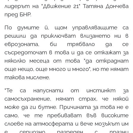
лидерът на "Движение 21" Татяна Дончева
пред БНР.
По думите й, щом управляващите са
решили да приключват влизането ни в
еврозоната, би трябвало да се
съсредоточат в това и да се откажат за
няколко месеца от това "да откраднат
още нещо, още много и много", но те нямат
такова мислене.
"Те са напуснати от инстинкт за
самосъхранение, нямат страх, че някой
може да ги бутне. Причината за това не е
само, че те пребивават във високите
слоеве на атмосферата и вече мозъкът им
е сериозно разреден с празни