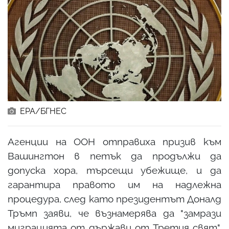
ЕРА/БГНЕС
Агенции на ООН отправиха призив към
Вашингтон в петък да продължи да
допуска хора, търсещи убежище, и да
гарантира правото им на надлежна
процедура, след като президентът Доналд
Тръмп заяви, че възнамерява да "замрази
миграцията от държави от Третия свят".