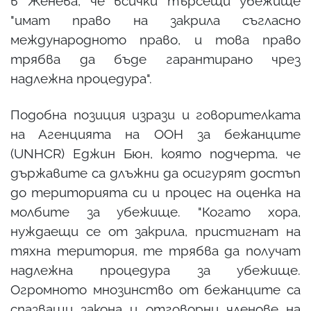
в Женева, че всички търсещи убежище
"имат право на закрила съгласно
международното право, и това право
трябва да бъде гарантирано чрез
надлежна процедура".
Подобна позиция изрази и говорителката
на Агенцията на ООН за бежанците
(UNHCR) Еджин Бюн, която подчерта, че
държавите са длъжни да осигурят достъп
до територията си и процес на оценка на
молбите за убежище. "Когато хора,
нуждаещи се от закрила, пристигнат на
тяхна територия, те трябва да получат
надлежна процедура за убежище.
Огромното мнозинство от бежанците са
спазващи закона и отговорни членове на