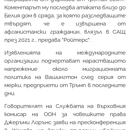
Коментарът му последва атаката близо до
Белия дом в сряда, за която разследващите
твърдят, че е извършена от
афганистански гражданин, влязъл в САЩ
през 2021 г., предава "Ройтерс".
Изявленията на международните
организации подчертават нарастващото
напрежение около миграционната
политика на Вашингтон след серия от
мерки, предприети от Тръмп в последните
дни.
Говорителят на Службата на върховния
комисар на ООН за човешките права
Джеръми Лорънс заяви на пресконференция