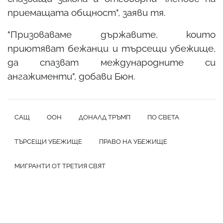
приемащата общност", заяви тя.
"Призоваваме държавите, които
приютяват бежанци и търсещи убежище,
да спазват международните си
ангажименти", добави Бюн.
САЩ
ООН
ДОНАЛД ТРЪМП
ПО СВЕТА
ТЪРСЕЩИ УБЕЖИЩЕ
ПРАВО НА УБЕЖИЩЕ
МИГРАНТИ ОТ ТРЕТИЯ СВЯТ