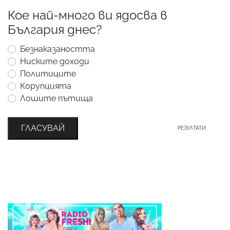
Кое най-много ви ядосва в
България днес?
Безнаказаността
Ниските доходи
Политиците
Корупцията
Лошите пътища
ГЛАСУВАЙ
РЕЗУЛТАТИ