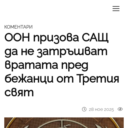
КОМЕНТАРИ
ООН призова САЩ
да не затръшват
вратата пред
бежанци от Третия
свят
28 ное 2025