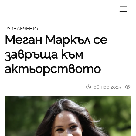
РАЗВЛЕЧЕНИЯ
Меган Маркъл се
завръща към
актьорството
06 ное 2025