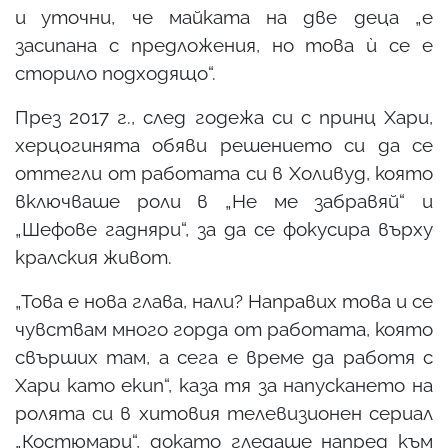
и уточни, че майката на две деца „е
засипана с предложения, но това ѝ се е
сторило подходящо“.
През 2017 г., след годежа си с принц Хари,
херцогинята обяви решението си да се
оттегли от работата си в Холивуд, която
включваше роли в „Не ме забравяй“ и
„Шефове гадняри“, за да се фокусира върху
кралския живот.
„Това е нова глава, нали? Направих това и се
чувствам много горда от работата, която
свърших там, а сега е време да работя с
Хари като екип“, каза тя за напускането на
ролята си в хитовия телевизионен сериал
„Костюмари“, докато гледаше напред към