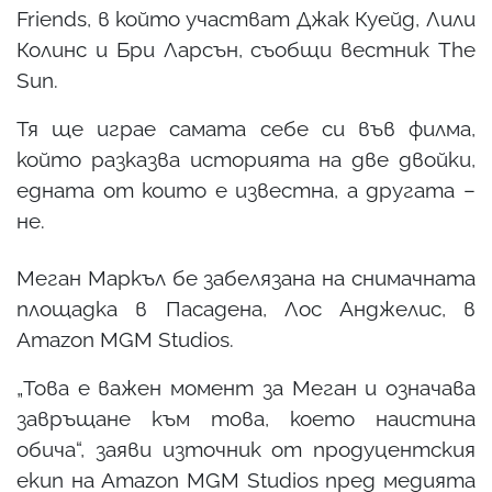
Friends, в който участват Джак Куейд, Лили
Колинс и Бри Ларсън, съобщи вестник The
Sun.
Тя ще играе самата себе си във филма,
който разказва историята на две двойки,
едната от които е известна, а другата –
не.
Меган Маркъл бе забелязана на снимачната
площадка в Пасадена, Лос Анджелис, в
Amazon MGM Studios.
„Това е важен момент за Меган и означава
завръщане към това, което наистина
обича“, заяви източник от продуцентския
екип на Amazon MGM Studios пред медията