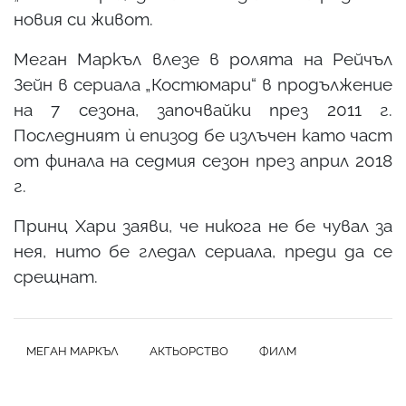
новия си живот.
Меган Маркъл влезе в ролята на Рейчъл
Зейн в сериала „Костюмари“ в продължение
на 7 сезона, започвайки през 2011 г.
Последният ѝ епизод бе излъчен като част
от финала на седмия сезон през април 2018
г.
Принц Хари заяви, че никога не бе чувал за
нея, нито бе гледал сериала, преди да се
срещнат.
МЕГАН МАРКЪЛ
АКТЬОРСТВО
ФИЛМ