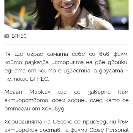
БГНЕС
Тя ще играе самата себе си във филм,
който разказва историята на две двойки,
едната от които е известна, а другата –
не, пише
БГНЕС
.
Меган Маркъл ще се завърне към
актьорството, осем години след като се
оттегли от Холивуд.
Херцогинята на Съсекс се присъедини към
актьорския състав на филма Close Personal