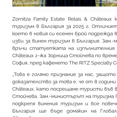
Zornitza Family Estate Relais & Châtea
туризъм в България за 2025 г. Отличието
което в новия си есенен брой подрежда 
изби за винен туризъм в България. Зам
връчи статуетката на изпълнителния ди
Châteaux г-жа Зорница Стойчева по врем
София, пред кафенето The RITZ Specialty Co
„Това е голямо признание за нас, защот
доказателство за това е, че от 8 години
Châteaux, като посрещаме туристи във в
Стойчева. Зам.-министърът на туризма 
подкрепя винения туризъм и все повече
България ще бъде домакин на Глобал