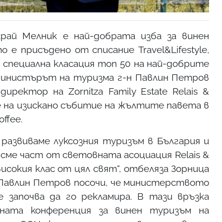
ux край Мелник е най-добрата изба за винен
 е присъдено от списание Travel&Lifestyle,
в специална класация топ 50 на най-добрите
.-министърът на туризма г-н Павлин Петров
ректор на Zornitza Family Estate Relais &
е на изискано събитие на жълтите павета в
ffee.
о развиваме луксозния туризъм в България и
 сме част от световната асоциация Relais &
исокия клас от цял свят“, отбеляза Зорница
Павлин Петров посочи, че министерството
 започва да го рекламира. В тази връзка
ната конференция за винен туризъм на