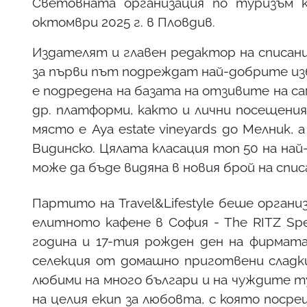
Световната организация по туризъм 
октомври 2025 г. в Пловдив.
Издателят и главен редактор на списание
за първи път подреждат най-добрите изб
е подредена на базата на отзивите на сам
др. платформи, както и лични посещени
място е Aya estate vineyards до Мелник,
Видинско. Цялата класация топ 50 на на
може да бъде видяна в новия брой на спи
Партито на Travel&Lifestyle беше орган
елитното кафене в София - The RITZ Spe
година и 17-тия рожден ден на фирмата
селекция от домашно приготвени сладки
любими на много българи и на чуждите 
на целия екип за любовта, с която поср