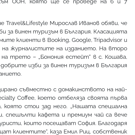
към ООН, която ще се проведе на 6 и 7
 Travel&Lifestyle Мирослав Иванов обяви, че
и за винен туризъм в България. Класацията
ите клиенти в Booking, Google, Tripadvisor и
я на журналистите на изданието. На второ
 а на трето – „Бонония естейт“ в с. Кошава,
й-добрите изби за винен туризъм в България
санието.
изирано съвместно с домакинството на най-
cialty Coffee, което отбеляза своята първа
, която стои зад него. „Нашата специална
, спешълти кафета и премиум чай са вече
туристи, които посещават София. Благодаря
ещат клиентите“, каза Емил Риц, собственик