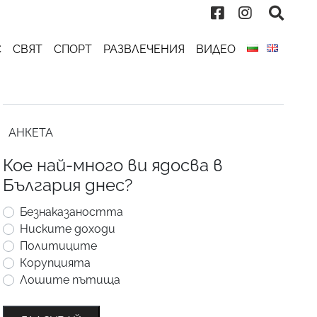
С
СВЯТ
СПОРТ
РАЗВЛЕЧЕНИЯ
ВИДЕО
АНКЕТА
Кое най-много ви ядосва в
България днес?
Безнаказаността
Ниските доходи
Политиците
Корупцията
Лошите пътища