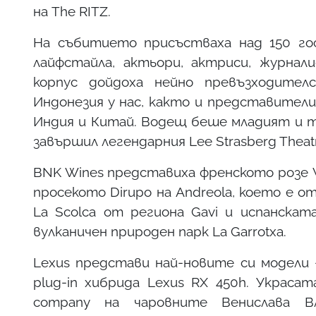
на The RITZ.
На събитието присъстваха над 150 гос
лайфстайла, актьори, актриси, журнал
корпус дойдоха нейно превъзходител
Индонезия у нас, както и представител
Индия и Китай. Водещ беше младият и т
завършил легендарния Lee Strasberg Theatre
BNK Wines представиха френското розе Wh
просекото Dirupo на Andreola, което е о
La Scolca от региона Gavi и испанскат
вулканичен природен парк La Garrotxa.
Lexus представи най-новите си модели 
plug-in хибрида Lexus RX 450h. Украса
company на чаровните Венислава В