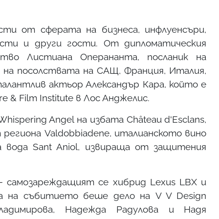
ти от сферата на бизнеса, инфлуенсъри,
исти и други гости. От дипломатическия
ство Листиана Оперананта, посланик на
и на посолствата на САЩ, Франция, Италия,
алантлив актьор Александър Кара, който е
 & Film Institute в Лос Анджелис.
ispering Angel на избата Château d'Esclans,
т региона Valdobbiadene, италианското вино
а вода Sant Aniol, извираща от защитения
- самозареждащият се хибрид Lexus LBX и
та на събитието беше дело на V V Dеsign
ладимирова, Надежда Радулова и Надя