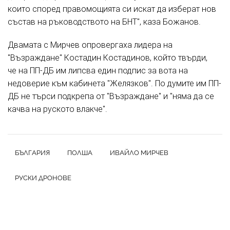
които според правомощията си искат да изберат нов
състав на ръководството на БНТ", каза Божанов.
Двамата с Мирчев опровергаха лидера на
"Възраждане" Костадин Костадинов, който твърди,
че
на ПП-ДБ им липсва един подпис за вота на
недоверие към кабинета "Желязков"
. По думите им ПП-
ДБ не търси подкрепа от "Възраждане" и
"няма да се
качва на руското влакче".
БЪЛГАРИЯ
ПОЛША
ИВАЙЛО МИРЧЕВ
РУСКИ ДРОНОВЕ