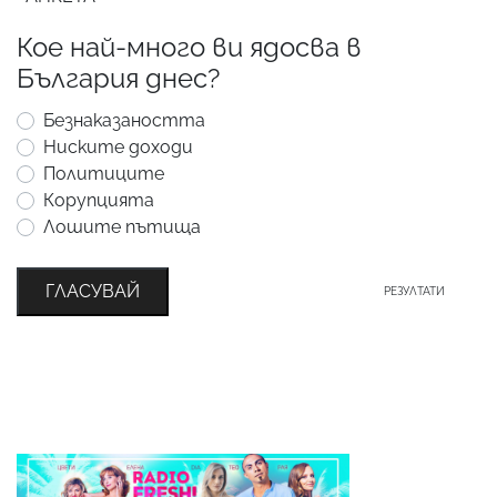
Кое най-много ви ядосва в
България днес?
Безнаказаността
Ниските доходи
Политиците
Корупцията
Лошите пътища
ГЛАСУВАЙ
РЕЗУЛТАТИ