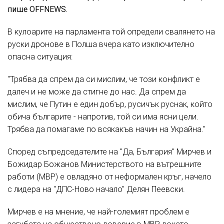
пише
OFFNEWS
.
В кулоарите на парламента той определи
свалянето на
руски дронове в Полша
вчера като изключително
опасна ситуация:
"Трябва да спрем да си мислим, че този конфликт е
далеч и не може да стигне до нас. Да спрем да
мислим, че Путин е един добър, русичък руснак, който
обича българите - напротив, той си има ясни цели.
Трябва да помагаме по всякакъв начин на Украйна."
Според съпредседателите на "Да, България" Мирчев и
Божидар Божанов Министерството на вътрешните
работи (МВР) е овладяно от неформален кръг, начело
с лидера на "ДПС-Ново начало" Делян Пеевски.
Мирчев е на мнение, че най-големият проблем е