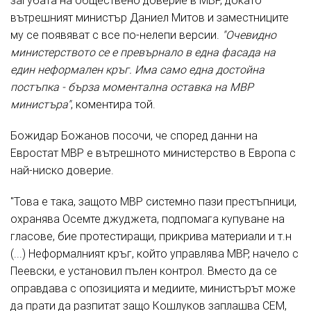
загубата на обществено доверие в МВР, докато
вътрешният министър Даниел Митов и заместниците
му се появяват с все по-нелепи версии.
"Очевидно
министерството се е превърнало в една фасада на
един неформален кръг. Има само една достойна
постъпка - бърза моментална оставка на МВР
министъра"
, коментира той.
Божидар Божанов посочи, че според данни на
Евростат МВР е вътрешното министерство в Европа с
най-ниско доверие.
"Това е така, защото МВР системно пази престъпници,
охранява Осемте джуджета, подпомага купуване на
гласове, бие протестиращи, прикрива материали и т.н
(...) Неформалният кръг, който управлява МВР, начело с
Пеевски, е установил пълен контрол. Вместо да се
оправдава с опозицията и медиите, министърът може
да прати да разпитат защо Кошлуков заплашва СЕМ,