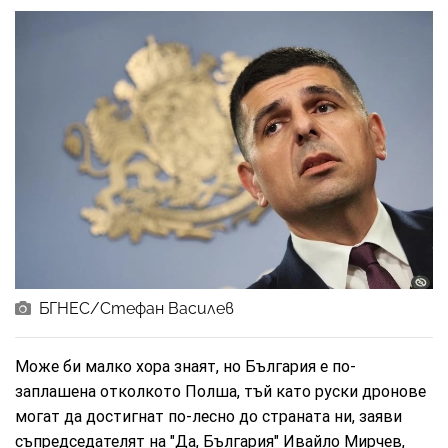
БГНЕС/Стефан Василев
Може би малко хора знаят, но България е по-
заплашена отколкото Полша, тъй като руски дронове
могат да достигнат по-лесно до страната ни, заяви
съпредседателят на "Да, България" Ивайло Мирчев,