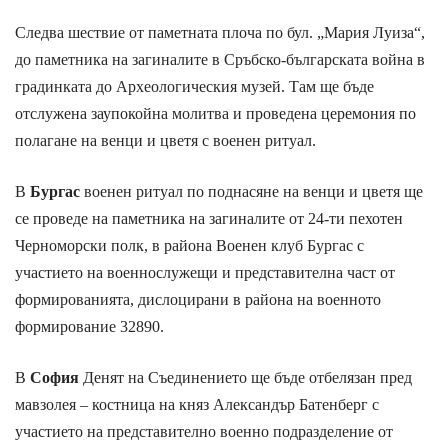
Следва шествие от паметната плоча по бул. „Мария Луиза“,
до паметника на загиналите в Сръбско-българската война в
градинката до Археологическия музей. Там ще бъде
отслужена заупокойна молитва и проведена церемония по
полагане на венци и цветя с военен ритуал.
В
Бургас
военен ритуал по поднасяне на венци и цветя ще
се проведе на паметника на загиналите от 24-ти пехотен
Черноморски полк, в района Военен клуб Бургас с
участието на военнослужещи и представителна част от
формированията, дислоцирани в района на военното
формирование 32890.
В
София
Денят на Съединението ще бъде отбелязан пред
мавзолея – костница на княз Александър Батенберг с
участието на представително военно подразделение от