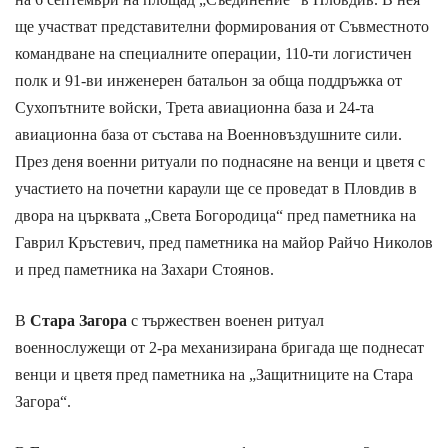
ще участват представителни формирования от Съвместното
командване на специалните операции, 110-ти логистичен
полк и 91-ви инженерен батальон за обща поддръжка от
Сухопътните войски, Трета авиационна база и 24-та
авиационна база от състава на Военновъздушните сили.
През деня военни ритуали по поднасяне на венци и цветя с
участието на почетни караули ще се проведат в Пловдив в
двора на църквата „Света Богородица“ пред паметника на
Гаврил Кръстевич, пред паметника на майор Райчо Николов
и пред паметника на Захари Стоянов.
В
Стара Загора
с тържествен военен ритуал
военнослужещи от 2-ра механизирана бригада ще поднесат
венци и цветя пред паметника на „Защитниците на Стара
Загора“.