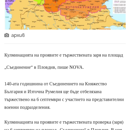
архив
Кулминацията на проявите е тържествената заря на площад
„Съединение“ в Пловдив, пише
NOVA
.
140-ата годишнина от Съединението на Княжество
България и Източна Румелия ще бъде отбелязана
тържествено на 6 септември с участието на представителни
военни подразделения.
Кулминацията на проявите е тържествената проверка (заря)
на 6 септември на площад „Съединение“ в Пловдив. В нея