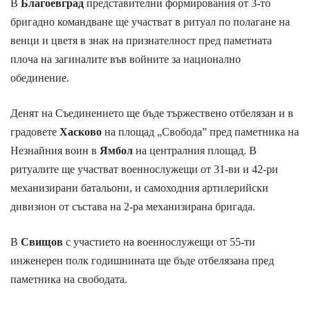
В
Благоевград
представителни формирования от 3-то
бригадно командване ще участват в ритуал по полагане на
венци и цветя в знак на признателност пред паметната
плоча на загиналите във войните за национално
обединение.
Денят на Съединението ще бъде тържествено отбелязан и в
градовете
Хасково
на площад „Свобода” пред паметника на
Незнайния воин в
Ямбол
на централния площад. В
ритуалите ще участват военнослужещи от 31-ви и 42-ри
механизирани батальони, и самоходния артилерийски
дивизион от състава на 2-ра механизирана бригада.
В
Свищов
с участието на военнослужещи от 55-ти
инженерен полк годишнината ще бъде отбелязана пред
паметника на свободата.