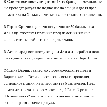
В
Сливен
военнослужещите от 13-то бригадно командване
ще проведат ритуал по поднасяне на венци и цветя пред
паметника на Хаджи Димитър и сливенските възрожденци.
В
Горна Оряховица
военнослужещи от 59 батальон за
ЯХБЗ ще отбележат празника пред паметния знак на
загиналите във войните горнооряховчани.
В
Асеновград
военнослужещи от 4-ти артилерийски полк
ще поднесат венци пред паметните плочи на Пере Тошев.
Община
Варна
, съвместно с Военноморските сили и
Варненската и Великопреславска света митрополия,
организира празничната програма за 6 септември. Пред
паметната плоча на княз Александър I Батенберг на пл.
„Независимост“ възпоменанието започва с полагане на
венци и цветя с военен ритуал.