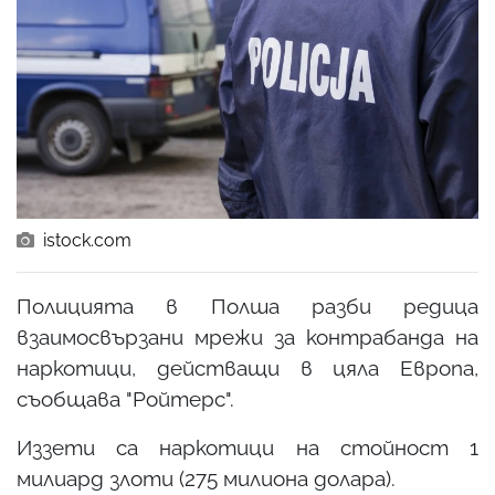
istock.com
Полицията в Полша разби редица
взаимосвързани мрежи за контрабанда на
наркотици, действащи в цяла Европа,
съобщава "Ройтерс".
Иззети са наркотици на стойност 1
милиард злоти (275 милиона долара).