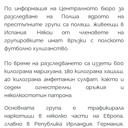
По информация на Централното бюро за
разследване на Полша ядрото на
престъпните групи са поляци, живеещи в
Испания. Някои от членовете на
групировките имат връзки с полското
футболно хулиганство.
По време на разследването са иззети 600
килограма марихуана, 180 килограма хашиш,
40 килограма амфетамин сулфат, както и
седем огнестрелни оръжия и
няколкостотин патрона.
Основната група е трафикирала
наркотици в няколко части на Европа,
главно в Република Ирландия, Германия,