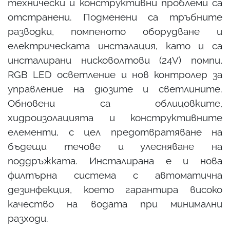
технически и конструктивни проблеми са
отстранени. Подменени са тръбните
разводки, помпеното оборудване и
електрическата инсталация, като и са
инсталирани нисковолтови (24V) помпи,
RGB LED осветление и нов контролер за
управление на дюзите и светлините.
Обновени са облицовките,
хидроизолацията и конструктивните
елементи, с цел предотвратяване на
бъдещи течове и улесняване на
поддръжката. Инсталирана е и нова
филтърна система с автоматична
дезинфекция, което гарантира високо
качество на водата при минимални
разходи.