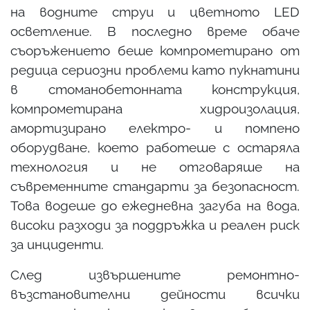
на водните струи и цветното LED
осветление. В последно време обаче
съоръжението беше компрометирано от
редица сериозни проблеми като пукнатини
в стоманобетонната конструкция,
компрометирана хидроизолация,
амортизирано електро- и помпено
оборудване, което работеше с остаряла
технология и не отговаряше на
съвременните стандарти за безопасност.
Това водеше до ежедневна загуба на вода,
високи разходи за поддръжка и реален риск
за инциденти.
След извършените ремонтно-
възстановителни дейности всички