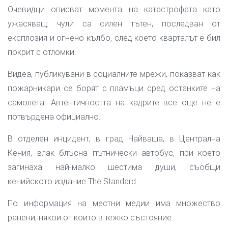
Очевидци описват момента на катастрофата като
ужасяващ: чули са силен тътен, последван от
експлозия и огнено кълбо, след което кварталът е бил
покрит с отломки.
Видеа, публикувани в социалните мрежи, показват как
пожарникари се борят с пламъци сред останките на
самолета. Автентичността на кадрите все още не е
потвърдена официално.
В отделен инцидент, в град Найваша, в Централна
Кения, влак блъсна пътнически автобус, при което
загинаха най-малко шестима души, съобщи
кенийското издание The Standard.
По информация на местни медии има множество
ранени, някои от които в тежко състояние.