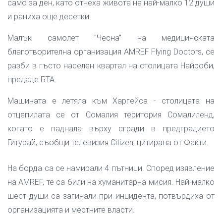
само за ден, като отнеха живота на най-малко 12 души
и раниха още десетки
Малък самолет "Чесна" на медицинската
благотворителна организация AMREF Flying Doctors, се
разби в гъсто населен квартал на столицата Найроби,
предаде БТА.
Машината е летяла към Харгейса - столицата на
отцепилата се от Сомалия територия Сомалиленд,
когато е паднала върху сгради в предградието
Гитурай, съобщи телевизия Citizen, цитирана от Факти.
На борда са се намирали 4 пътници. Според изявление
на AMREF, те са били на хуманитарна мисия. Най-малко
шест души са загинали при инцидента, потвърдиха от
организацията и местните власти.