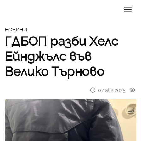
НОВИНИ
ГДБОП разби Хелс
Ейнджълс във
Велико Търново
07 авг 2025