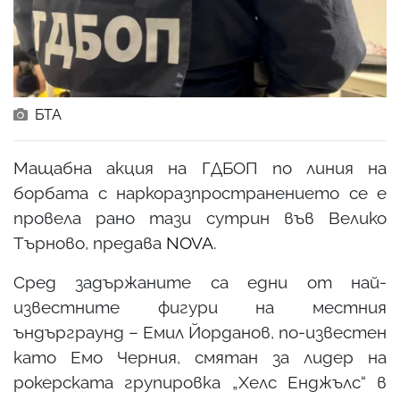
БТА
Mащабна акция на ГДБОП по линия на
борбата с наркоразпространението се е
провела рано тази сутрин във Велико
Търново, предава
NOVA
.
Сред задържаните са едни от най-
известните фигури на местния
ъндърграунд – Емил Йорданов, по-известен
като Емо Черния, смятан за лидер на
рокерската групировка „Хелс Енджълс“ в