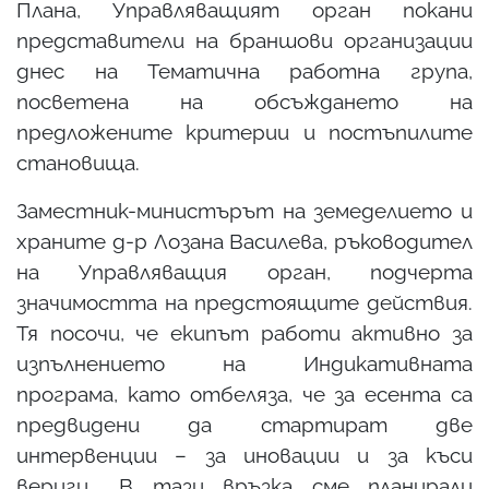
Плана, Управляващият орган покани
представители на браншови организации
днес на Тематична работна група,
посветена на обсъждането на
предложените критерии и постъпилите
становища.
Заместник-министърът на земеделието и
храните д-р Лозана Василева, ръководител
на Управляващия орган, подчерта
значимостта на предстоящите действия.
Тя посочи, че екипът работи активно за
изпълнението на Индикативната
програма, като отбеляза, че за есента са
предвидени да стартират две
интервенции – за иновации и за къси
вериги. „В тази връзка сме планирали