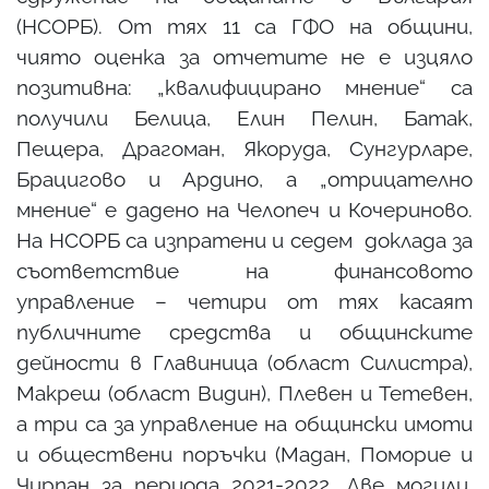
(НСОРБ). От тях 11 са ГФО на общини,
чиято оценка за отчетите не е изцяло
позитивна: „квалифицирано мнение“ са
получили Белица, Елин Пелин, Батак,
Пещера, Драгоман, Якоруда, Сунгурларе,
Брацигово и Ардино, а „отрицателно
мнение“ е дадено на Челопеч и Кочериново.
На НСОРБ са изпратени и седем доклада за
съответствие на финансовото
управление – четири от тях касаят
публичните средства и общинските
дейности в Главиница (област Силистра),
Макреш (област Видин), Плевен и Тетевен,
а три са за управление на общински имоти
и обществени поръчки (Мадан, Поморие и
Чирпан за периода 2021-2022, Две могили,