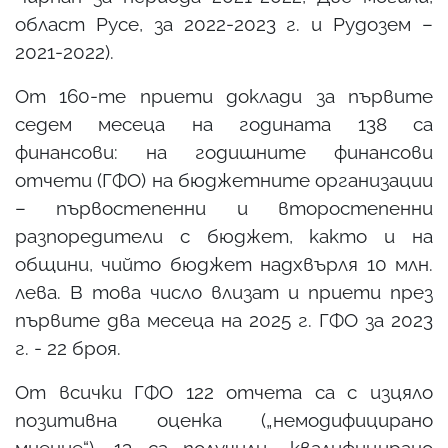
област Русе, за 2022-2023 г. и Рудозем –
2021-2022).
От 160-те приети доклади за първите
седем месеца на годината 138 са
финансови: на годишните финансови
отчети (ГФО) на бюджетните организации
– първостепенни и второстепенни
разпоредители с бюджет, както и на
общини, чийто бюджет надхвърля 10 млн.
лева. В това число влизат и приети през
първите два месеца на 2025 г. ГФО за 2023
г. - 22 броя.
От всички ГФО 122 отчета са с изцяло
позитивна оценка („немодифицирано
мнение“), 13 са получили „квалифицирано