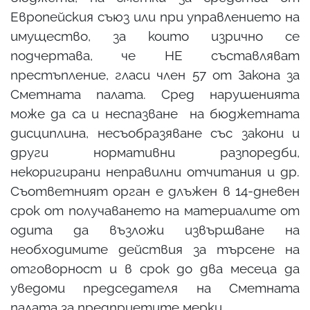
Европейския съюз или при управлението на
имущество, за които изрично се
подчертава, че НЕ съставляват
престъпление, гласи член 57 от Закона за
Сметната палата. Сред нарушенията
може да са и неспазване на бюджетната
дисциплина, несъобразяване със закони и
други нормативни разпоредби,
некоригирани неправилни отчитания и др.
Съответният орган е длъжен в 14-дневен
срок от получаването на материалите от
одита да възложи извършване на
необходимите действия за търсене на
отговорност и в срок до два месеца да
уведоми председателя на Сметната
палата за предприетите мерки.