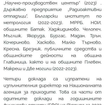
„Научно-производствен център“ (2023) ,
Държавно предприятие „Радиоактивни
отпадъци“, Български институт по
метрология (2022-2023), МРРБ, НОИ,
общините Батак, Хаджидимово, Челопеч,
Мъглиж, Якоруда, Бургас, Мадан, Трън,
Кочериново, Хасково, Малко Търново,
Кресна, Брезник, публичните средства и
общинските дейности на община
Главиница, както и на общините Плевен,
Макреш и Две могили (2022-2023).
Четири доклада са изпратени на
изпълнителния директор на Националната
агенция за приходите. Това са части от
одитните доклади на годишнините
финансови отчети (ГФО) на Якоруда за 2023