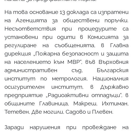
На това основание 13 доклада са изпратени
на Агенцията за обществени поръчки.
Несъответствия при процедурите са
установени при одити в Комисията за
регулиране на съобщенията, в Главна
дирекция „Пожарна безопасност и защита
на населението към МВР“, във Върховния
административен съд, Българския
институт по метрология, Националния
осигурителен институт, в Държавно
предприятие „Радиоактивни отпадъци“, в
общините Главиница, Макреш, Ихтиман,
Тетевен, Две могили, Садово и Плевен.
Заради нарушения при провеждане на