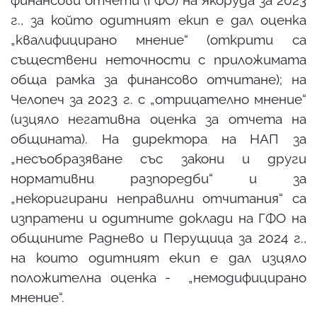
г., за който одитният екип е дал оценка
„квалифицирано мнение“ (открити са
съществени неточности с приложимата
обща рамка за финансово отчитане); на
Челопеч за 2023 г. с „отрицателно мнение“
(изцяло негативна оценка за отчета на
общината). На директора на НАП за
„несъобразяване със закони и други
нормативни разпоредби“ и за
„некоригирани неправилни отчитания“ са
изпратени и одитните доклади на ГФО на
общините Раднево и Перущица за 2024 г.,
на които одитният екип е дал изцяло
положителна оценка - „немодифицирано
мнение“.