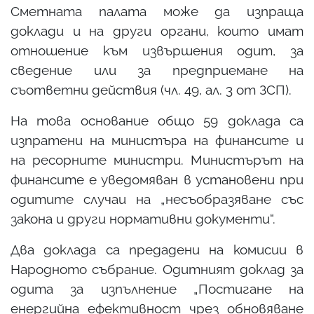
Сметната палата може да изпраща
доклади и на други органи, които имат
отношение към извършения одит, за
сведение или за предприемане на
съответни действия (чл. 49, ал. 3 от ЗСП).
На това основание общо 59 доклада са
изпратени на министъра на финансите и
на ресорните министри. Министърът на
финансите е уведомяван в установени при
одитите случаи на „несъобразяване със
закона и други нормативни документи“.
Два доклада са предадени на комисии в
Народното събрание. Одитният доклад за
одита за изпълнение „Постигане на
енергийна ефективност чрез обновяване