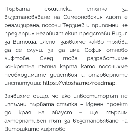
Първата същинска стъпка за
възстановяване на Симеоновския лифт е
реализирана, посочи Терзиев и припомни, че
през април неговият екип представи Визия
за Витоша. „Ясно заявихме какво трябва
да се случи, за да има София отново
лифтове. След това разработихме
конкретна пътна карта като посочихме
необходимите действия и отговорните
институции:
https://vitosha.me/roadmap
.
Заявихме също, че ако инвеститорът не
изпълни първата стъпка – Идеен проект
до края на август – ще търсим
алтернативен път за възстановяване на
Витошките лифтове.