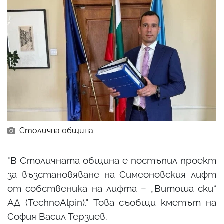
Столична община
"В Столичната община е постъпил проект
за възстановяване на Симеоновския лифт
от собственика на лифта – „Витоша ски“
АД (TechnoAlpin)." Това съобщи кметът на
София Васил Терзиев.