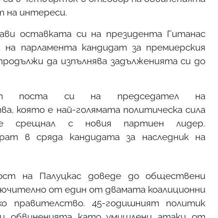
т на интереси.
ави оставката си на президента Гитанас
и на парламента кандидат за премиерския
родължи да изпълнява задълженията си до
т поста си на председател на
а, която е най-голямата политическа сила
е срещнал с новия партиен лидер.
рат в сряда кандидата за наследник на
ост на Палуцкас доведе до обществени
ключително от един от двамата коалиционни
о правителство. 45-годишният политик
ли обвиненията като умишлени атаки от