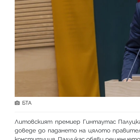
БТА
Литовският премиер Гинтаутас Палуцкас
доведе до падането на цялото правител
конституция. Палуцкас обяви решението