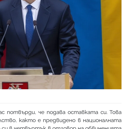
 потвърди, че подава оставката си. Това
ство, както е предвидено в националната
 си в четвъртък в отговор на обвиненията