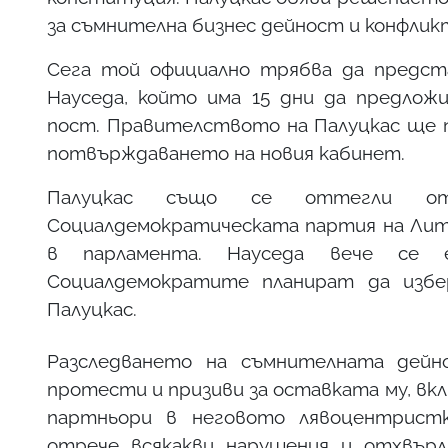
за съмнителна бизнес дейност и конфлик
Сега той официално трябва да предст
Науседа, който има 15 дни да предлож
пост. Правителството на Палуцкас ще п
потвърждаването на новия кабинет.
Палуцкас също се оттегли о
Социалдемократическата партия на Литв
в парламента. Науседа вече се 
Социалдемократите планират да избе
Палуцкас.
Разследването на съмнителната дейн
протести и призиви за оставката му, в
партньори в неговото лявоцентристк
отрече всякакви нарушения и отхвър