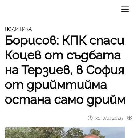
ПОЛИТИКА
Борисов: КПК спаси
Коцев от съдбата
на Терзиев, в София
от дриймтийма
остана само дрийм
31 юли 2025