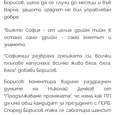
Борисов, щяло да се случи до месеци и във
Варна, защото градът не бил управляван
добре.
"Вижте София - от целия дрийм тийм в
остана само дрийм - само кметът и
знамето.
"Софиянци разбраха грешката си, всички
плъхове напуснаха, всичко живо бяга, бяга,
бяга", добави Борисов.
Борисов коментира видимо раздразнен
думите на Николай Денков от
"Продължаваме промяната", че няма как ПП
да има общ кандидат за президент с ГЕРБ.
Според Борисов така се саботира шансът