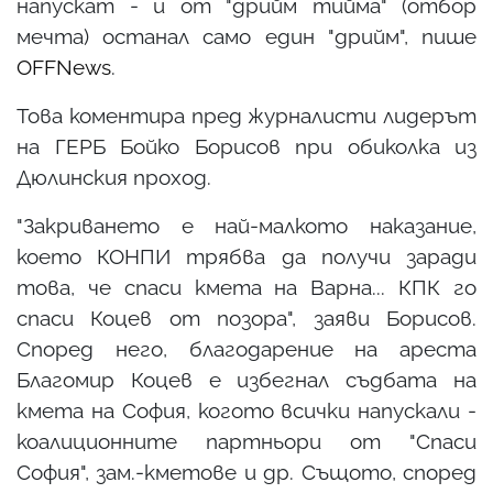
напускат - и от "дрийм тийма" (отбор
мечта) останал само един "дрийм", пише
OFFNews
.
Това коментира пред журналисти лидерът
на ГЕРБ Бойко Борисов при обиколка из
Дюлинския проход.
"Закриването е най-малкото наказание,
което КОНПИ трябва да получи заради
това, че спаси кмета на Варна... КПК го
спаси Коцев от позора", заяви Борисов.
Според него, благодарение на ареста
Благомир Коцев е избегнал съдбата на
кмета на София, когото всички напускали -
коалиционните партньори от "Спаси
София", зам.-кметове и др. Същото, според