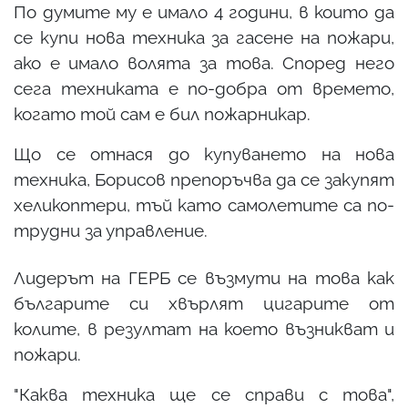
По думите му е имало 4 години, в които да
се купи нова техника за гасене на пожари,
ако е имало волята за това. Според него
сега техниката е по-добра от времето,
когато той сам е бил пожарникар.
Що се отнася до купуването на нова
техника, Борисов препоръчва да се закупят
хеликоптери, тъй като самолетите са по-
трудни за управление.
Лидерът на ГЕРБ се възмути на това как
българите си хвърлят цигарите от
колите, в резултат на което възникват и
пожари.
"Каква техника ще се справи с това",