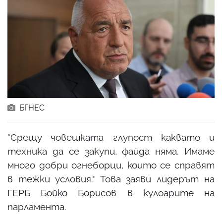
БГНЕС
"Срещу човешката глупост каквато и
техника да се закупи, файда няма. Имаме
много добри огнеборци, които се справят
в тежки условия." Това заяви лидерът на
ГЕРБ Бойко Борисов в кулоарите на
парламента.