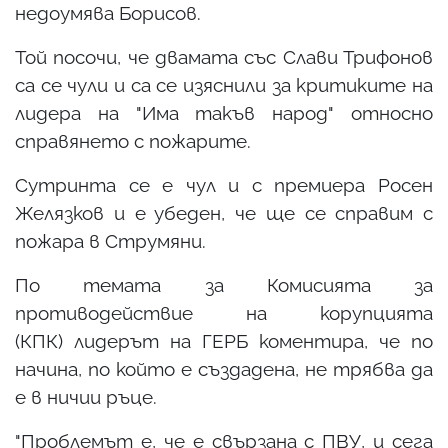
недоумява Борисов.
Той посочи, че двамата със Слави Трифонов
са се чули и са се изяснили за критиките на
лидера на "Има такъв народ" относно
справянето с пожарите.
Сутринта се е чул и с премиера Росен
Желязков и е убеден, че ще се справим с
пожара в Струмяни.
По темата за Комисията за
противодействие на корупцията
(КПК) лидерът на ГЕРБ коментира, че по
начина, по който е създадена, не трябва да
е в ничии ръце.
"Проблемът е, че е свързана с ПВУ, и сега