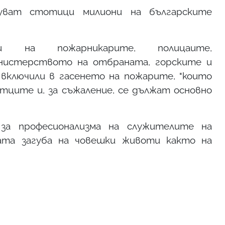
уват стотици милиони на българските
ари на пожарникарите, полицаите,
нистерството на отбраната, горските и
включили в гасенето на пожарите, "които
ците и, за съжаление, се дължат основно
 за професионализма на служителите на
ата загуба на човешки животи както на