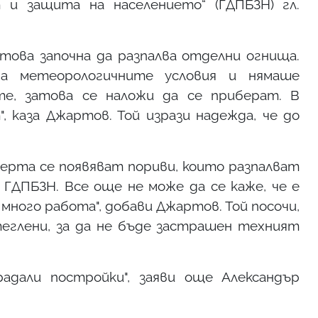
 и защита на населението“ (ГДПБЗН) гл.
 това започна да разпалва отделни огнища.
а метеорологичните условия и нямаше
е, затова се наложи да се приберат. В
 каза Джартов. Той изрази надежда, че до
ечерта се появяват пориви, които разпалват
ГДПБЗН. Все още не може да се каже, че е
 много работа", добави Джартов. Той посочи,
теглени, за да не бъде застрашен техният
адали постройки", заяви още Александър