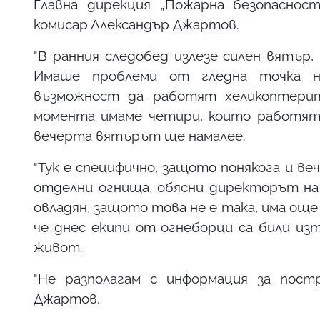
Главна дирекция „Пожарна безопасност
комисар Александър Джартов.
"В ранния следобед излезе силен вятър,
Имаше проблеми от гледна точка н
възможност да работят хеликоптерит
момента имаме четири, които работят",
вечерта вятърът ще намалее.
"Тук е специфично, защото понякога и в
отделни огнища, обясни директорът на 
овладян, защото това не е така, има още
че днес екипи от огнеборци са били из
живот.
"Не разполагам с информация за постр
Джартов.