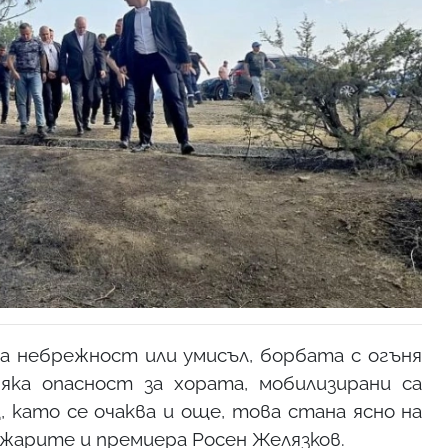
а небрежност или умисъл, борбата с огъня
ка опасност за хората, мобилизирани са
, като се очаква и още, това стана ясно на
ожарите и премиера Росен Желязков.