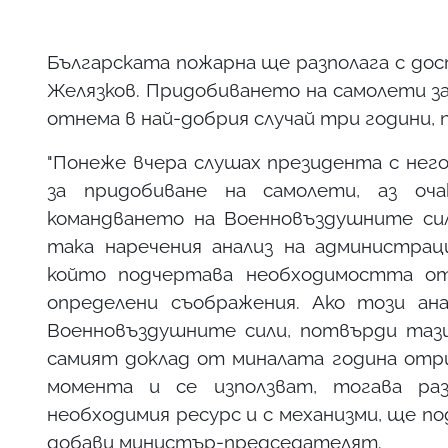
Българската пожарна ще разполага с до
Желязков. Придобиването на самолети за 
отнема в най-добрия случай три години, 
"Понеже вчера слушах президента с не
за придобиване на самолети, аз оч
командването на Военновъздушните сил
така наречения анализ на администрац
който подчертава необходимостта от
определени съображения. Ако този ан
Военновъздушните сили, потвърди тази
самият доклад от миналата година отр
момента и се използват, тогава раз
необходимия ресурс и с механизми, ще п
добави министър-председателят.