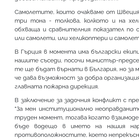
Самолетите, които очакваме от Швеция
три тона - толкова, колкото и на хел
обхваща и сравнителния показател по 
или самолети, или хеликоптери и самолет
В Гърция в момента има български екип
нашите съседи, посочи министър-предсе
те ще бъдат върнати в България, но за 
че дава възможност за добра организаци
главната пожарна дирекция.
В заключение за задочния конфликт с п
"За мен институционално неоправданит
труден момент, тогава когато взаимод
бъде водещо в името на нашия наро
противоположностите, което непрекъсна