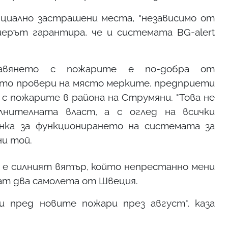
циално застрашени места, "независимо от
ерът гарантира, че и системата BG-alert
правянето с пожарите е по-добра от
като провери на място мерките, предприети
с пожарите в района на Струмяни. "Това не
лнителната власт, а с оглед на всички
нка за функционирането на системата за
ни той.
е силният вятър, който непрестанно мени
нат два самолета от Швеция.
и пред новите пожари през август", каза