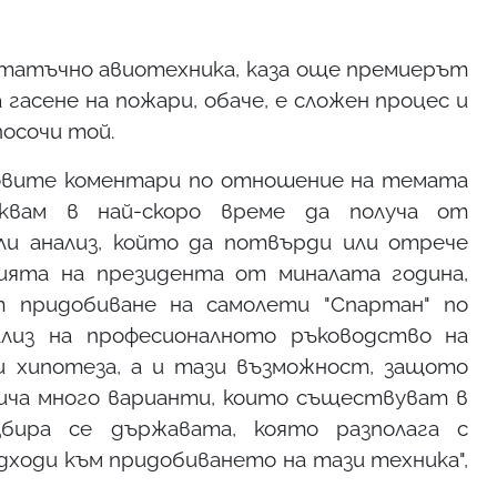
статъчно авиотехника, каза още премиерът
гасене на пожари, обаче, е сложен процес и
посочи той.
говите коментари по отношение на темата
аквам в най-скоро време да получа от
и анализ, който да потвърди или отрече
ията на президента от миналата година,
 придобиване на самолети "Спартан" по
ализ на професионалното ръководство на
 хипотеза, а и тази възможност, защото
ича много варианти, които съществуват в
бира се държавата, която разполага с
одходи към придобиването на тази техника",