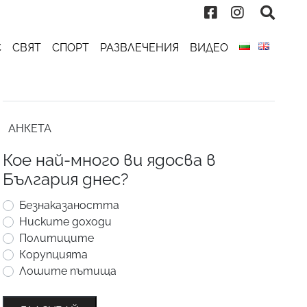
С
СВЯТ
СПОРТ
РАЗВЛЕЧЕНИЯ
ВИДЕО
АНКЕТА
Кое най-много ви ядосва в
България днес?
Безнаказаността
Ниските доходи
Политиците
Корупцията
Лошите пътища