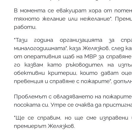
В момента се евакуират хора от потен
тяхното желание или нежелание". Преми
работи.
"Тази година организацията за с
миналогодишната", каза Желязков, след 
от оперативния щаб на МВР за справяне 
го казвам като ръководител на изпъ
обективни критерии, които дават оце
превенция и справяне с пожарите", допъл
Проблемът с овладяването на пожарите 
посоката си. Утре се очаква да пристиг
"Ще се справим, но ще сме изправени 
премиерът Желязков.