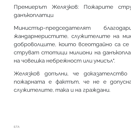
Премиерът Желязков: Пожарите стр
данъкоплатци
Министър-председателят благод
жандармеристите, служителите на ми
доброволците, които всеотдайно са се 
струват стотици милиони на данъкоплат
на човешка небрежност или умисъл".
Желязков допълни, че доказателство
пожарната е фактът, че не е допусн
служителите, така и на граждани.
БТА