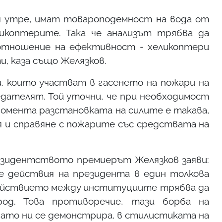
 утре, имат товароподемност на вода от
икоптерите. Така че анализът трябва да
отношение на ефективност - хеликоптери
и, каза също Желязков.
и, които участват в гасенето на пожари на
дателят. Той уточни, че при необходимост
момента разстановката на силите е такава,
я и справяне с пожарите със средствата на
резидентството премиерът Желязков заяви:
е действия на президента в един толкова
ействието между институциите трябва да
д. Това противоречие, тази борба на
то ни се демонстрира, в стилистиката на