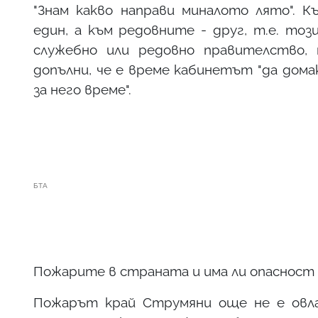
"Знам какво направи миналото лято". 
един, а към редовните - друг, т.е. то
служебно или редовно правителство, 
допълни, че е време кабинетът "да дом
за него време".
БТА
Пожарите в страната и има ли опасност 
Пожарът край Струмяни още не е овла