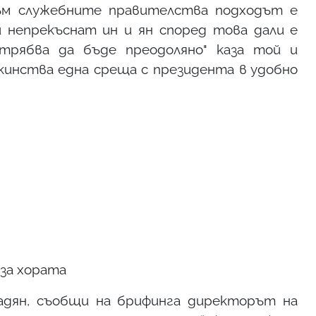
Към служебните правителства подходът е
зи непрекъснат ин и ян според това дали е
трябва да бъде преодоляно" каза той и
акинства една среща с президента в удобно
за хората
дян, съобщи на брифинга директорът на