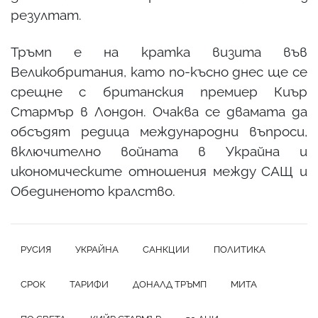
резултат.
Тръмп е на кратка визита във
Великобритания, като по-късно днес ще се
срещне с британския премиер Киър
Стармър в Лондон. Очаква се двамата да
обсъдят редица международни въпроси,
включително войната в Украйна и
икономическите отношения между САЩ и
Обединеното кралство.
РУСИЯ
УКРАЙНА
САНКЦИИ
ПОЛИТИКА
СРОК
ТАРИФИ
ДОНАЛД ТРЪМП
МИТА