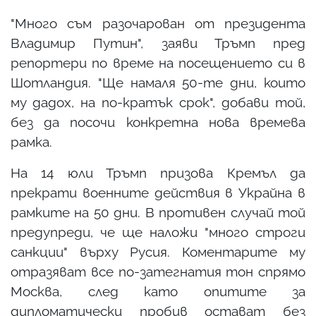
"Много съм разочарован от президента
Владимир Путин", заяви Тръмп пред
репортери по време на посещението си в
Шотландия. "Ще намаля 50-те дни, които
му дадох, на по-кратък срок", добави той,
без да посочи конкретна нова времева
рамка.
На 14 юли Тръмп призова Кремъл да
прекрати военните действия в Украйна в
рамките на 50 дни. В противен случай той
предупреди, че ще наложи "много строги
санкции" върху Русия. Коментарите му
отразяват все по-затегнатия тон спрямо
Москва, след като опитите за
дипломатически пробив остават без