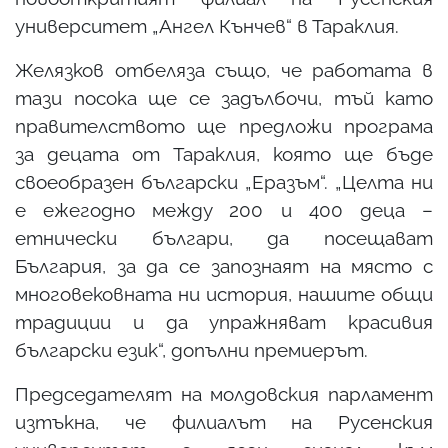
университет „Ангел Кънчев“ в Тараклия.
Желязков отбеляза също, че работата в
тази посока ще се задълбочи, тъй като
правителството ще предложи програма
за децата от Тараклия, която ще бъде
своеобразен български „Еразъм“. „Целта ни
е ежегодно между 200 и 400 деца –
етнически българи, да посещават
България, за да се запознаят на място с
многовековната ни история, нашите общи
традиции и да упражняват красивия
български език“, допълни премиерът.
Председателят на молдовския парламент
изтъкна, че филиалът на Русенския