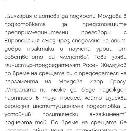
„България е готова да подкрепи Молдова в
подготовката за предстоящите
предприсъединителни преговори с
Европейския съюз чрез споделяне на опит,
добри практики и научени уроци от
собственото си членство“. Това заяви
министър-председателят Росен Желязков
по време на срещата си с председателя на
парламента на Молдова Игор Гросу.
„Страната ни може да бъде надежден
партньор в този процес, който изисква
сериозна институционална подготовка и
устойчив политически ангажимент“,
подчерта той. По време на срещата бе
изразена обща воля за задълбочаване на