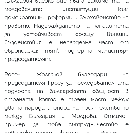
„България високо оценява ангажимента на
молдовските институции към
демократични реформи и върховенство на
правото. Надграждането на капацитета
за устойчивост срещу външни
въздействия е неразделна част от
европейския път“, подчерта министър-
председателят.
Росен Желязков благодари на
председателя Гросу за последователната
подкрепа на българската общност в
страната, която е траен мост между
двата народа и опора на приятелството
между България и Молдова. Отличен
пример за това сътрудничество е
новооткритият филиал на Русенския