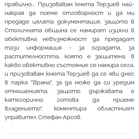
правилно... Призовавам кмета Терзиев най-
накрая да поеме отговорност и да ми
предаде цялата документация, защото в
Столичната община се намират изцяло в
обективна невъзможност да предадат
тази информация - за оградата, за
растителността, която е защитена, в
какво обективно състояние се намира сега,
и призовавам кмета Терзиев да се яви днес
в парка "Врана", за да може да си уредим
отношенията, защото държавата е
категорично готова да приеме
владението", коментира областният
управител Стефан Арсов.