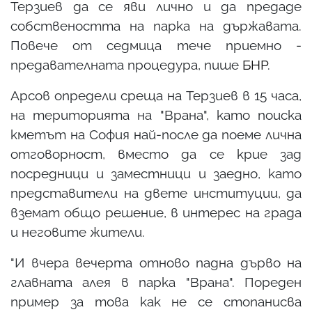
Терзиев да се яви лично и да предаде
собствеността на парка на държавата.
Повече от седмица тече приемно -
предавателната процедура, пише
БНР
.
Арсов определи среща на Терзиев в 15 часа,
на територията на "Врана", като поиска
кметът на София най-после да поеме лична
отговорност, вместо да се крие зад
посредници и заместници и заедно, като
представители на двете институции, да
вземат общо решение, в интерес на града
и неговите жители.
"И вчера вечерта отново падна дърво на
главната алея в парка "Врана". Пореден
пример за това как не се стопанисва