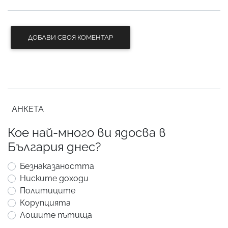
ДОБАВИ СВОЯ КОМЕНТАР
АНКЕТА
Кое най-много ви ядосва в
България днес?
Безнаказаността
Ниските доходи
Политиците
Корупцията
Лошите пътища