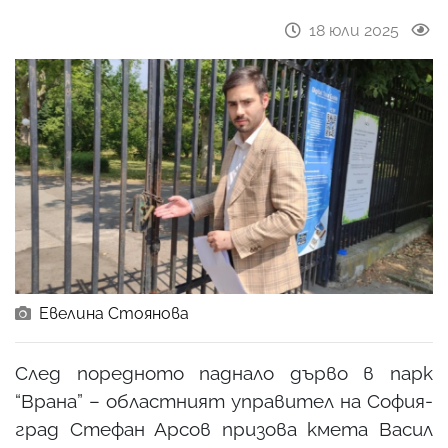
18 юли 2025
Евелина Стоянова
След поредното паднало дърво в парк
“Врана” – областният управител на София-
град Стефан Арсов призова кмета Васил