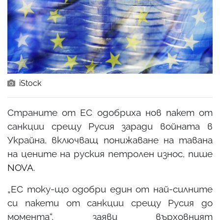
iStock
Страните от ЕС одобриха нов пакет от
санкции срещу Русия заради войната в
Украйна, включващ понижаване на тавана
на цените на руския петролен износ, пише
NOVA
.
„ЕС току-що одобри един от най-силните
си пакети от санкции срещу Русия до
момента“, заяви върховният