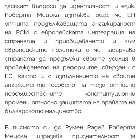
засягат въпроси за идентичност и език.
Роберта Мецола изтъква още, че ЕП
отчита продължаващата ангажираност
на РСМ с европейската интеграция на
страната и приобщаването ѝ към
европейските политики и че насърчава
страната да продължи своите усилия в
провеждането на реформите, свързани с
ЕС, както и с изпълнението на своите
ангажименти, особено на тези относно
неосъществените конституционни
промени относно защитата на правата на
българското малцинство.
В писмото си до Румен Радев Роберта
Мецола изразява признателност за