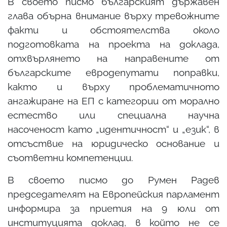
В своето писмо българският държавен
глава обърна внимание върху тревожните
факти и обстоятелства около
подготовката на проекта на доклада,
отхвърлянето на направените от
българските евродепутати поправки,
както и върху проблематичното
ангажиране на ЕП с категории от морално
естество или специална научна
насоченост като „идентичност“ и „език“, в
отсъствие на юридическо основание и
съответни компетенции.
В своето писмо до Румен Радев
председателят на Европейския парламент
информира за приетия на 9 юли от
институцията доклад, в който не се