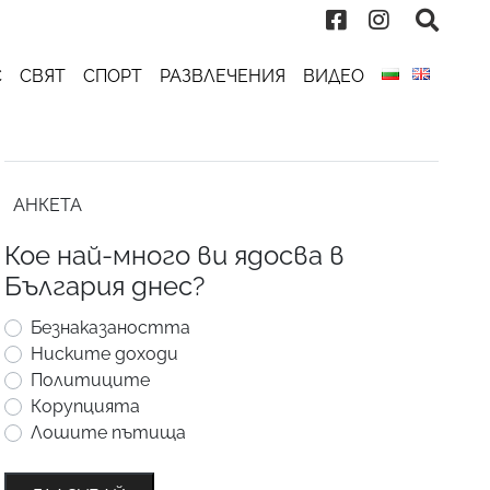
С
СВЯТ
СПОРТ
РАЗВЛЕЧЕНИЯ
ВИДЕО
АНКЕТА
Кое най-много ви ядосва в
България днес?
Безнаказаността
Ниските доходи
Политиците
Корупцията
Лошите пътища