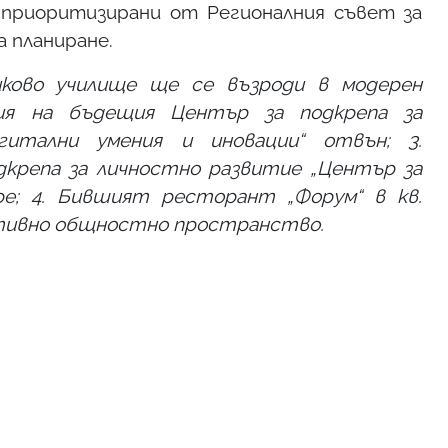
приоритизирани от Регионалния съвет за
 планиране.
ково училище ще се възроди в модерен
ция на бъдещия Център за подкрепа за
итални умения и иновации“ отвън; 3.
дкрепа за личностно развитие „Център за
е;
4. Бившият
ресторант „Форум“ в кв.
ативно общностно пространство
.