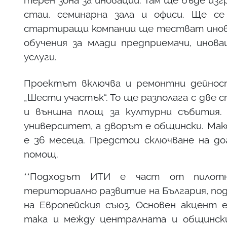
терен зона за иновации. Там ще бъде из
стаи, семинарна зала и офиси. Ще се
стартиращи компании ще тестват инов
обучения за млади предприемачи, инова
услуги.
Проектът включва и ремонтни дейност
„Шести участък“. То ще разполага с две 
и външна площ за културни събития. 
университет, а дворът е общински. Мак
е 36 месеца. Предстои сключване на до
помощ.
**Подходът ИТИ е част от пилотн
териториално развитие на България, под
на Европейския съюз. Основен акцент 
така и между централната и общинск