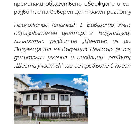
преминали
обществено обсъждане
и са 
развитие на Северен централен регион за
Приложениe
(снимки)
: 1.
Бившето Умни
образователен център
; 2.
Визуализа
личностно развитие „Център за диг
Визуализация на бъдещия Център за по
дигитални умения и иновации“ отвътр
„Шести участък“ ще се превърне в кре