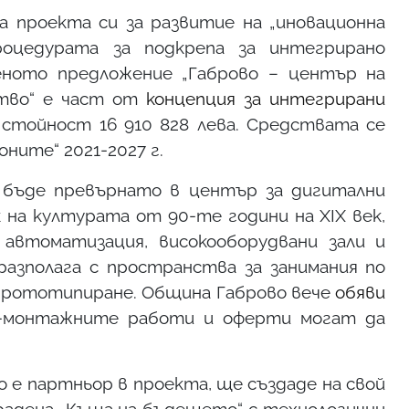
а проекта си за развитие на „иновационна
роцедурата за подкрепа за интегрирано
еното предложение „Габрово – център на
ство“ е част от
концепция за интегрирани
 стойност 16 910 828 лева. Средствата се
ните“ 2021-2027 г.
 бъде превърнато в център за дигитални
 на културата от 90-те години на XIX век,
автоматизация, високооборудвани зали и
азполага с пространства за занимания по
прототипиране. Община Габрово вече
обяви
-монтажните работи и оферти могат да
о е партньор в проекта, ще създаде на свой