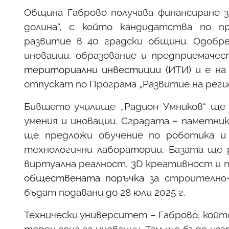
Община Габрово получава финансиране з
долина“, с който кандидатства по п
развитие в 40 градски общини. Одобр
иновации, образование и предприемаче
териториални инвестиции (ИТИ)
и е на
отпускат по Програма „Развитие на регио
Бившето училище „Радион Умников“ ще
умения и иновации. Сградата – паметник
ще предложи обучение по роботика и 
технологични лаборатории. Базата ще р
виртуална реалност, 3D креативност и 
обществената поръчка
за строително
бъдат подавани до 28 юли 2025 г.
Технически университет – Габрово, койт