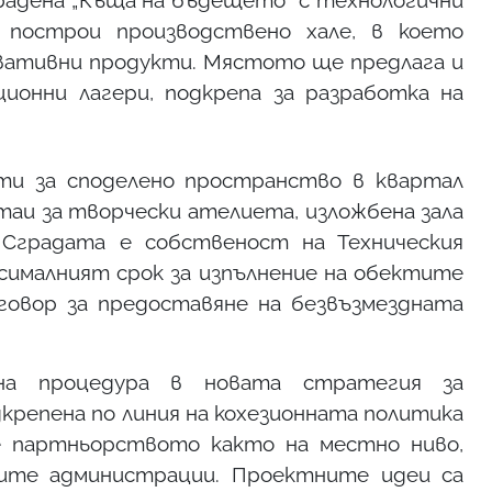
градена „Къща на бъдещето“ с технологични
 построи производствено хале, в което
ативни продукти. Мястото ще предлага и
ционни лагери, подкрепа за разработка на
и за споделено пространство в квартал
стаи за творчески ателиета, изложбена зала
Сградата е собственост на Техническия
сималният срок за изпълнение на обектите
говор за предоставяне на безвъзмездната
а процедура в новата стратегия за
крепена по линия на кохезионната политика
е партньорството както на местно ниво,
ите администрации. Проектните идеи са