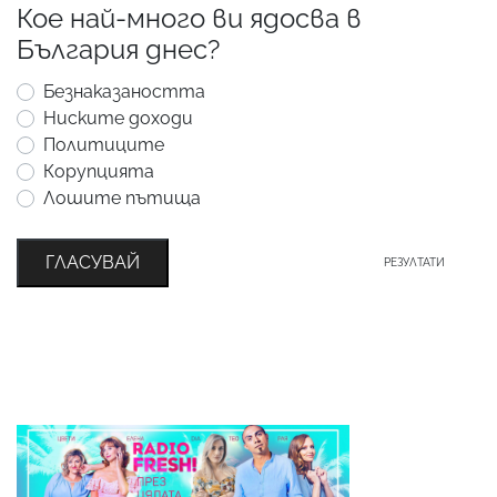
Кое най-много ви ядосва в
България днес?
Безнаказаността
Ниските доходи
Политиците
Корупцията
Лошите пътища
ГЛАСУВАЙ
РЕЗУЛТАТИ