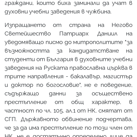
граждани, които биха заминали да учат в
духовни учебни заведения в чужбина.
Изпращането от страна на Негово
Светейшество Патриарх Даниил на
уведомяващо писмо до митрополитите "за
възможността за кандидатстване на
студенти от България в духовните учебни
заведения на Руската православна църква в
трите направления - бакалавър, магистър
и доктор по богословие", не е поведение,
съдържащо данни за осъществено
престъпление от общ характер, в
частност по чл. 105, ал.1 от НК, смятат от
СГП. Държавното обвинение подчертава,
че за да има престъпление по този член от
НК, не е достатъчно определено лице да