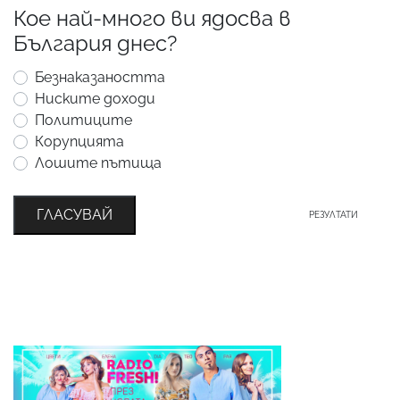
Кое най-много ви ядосва в
България днес?
Безнаказаността
Ниските доходи
Политиците
Корупцията
Лошите пътища
ГЛАСУВАЙ
РЕЗУЛТАТИ