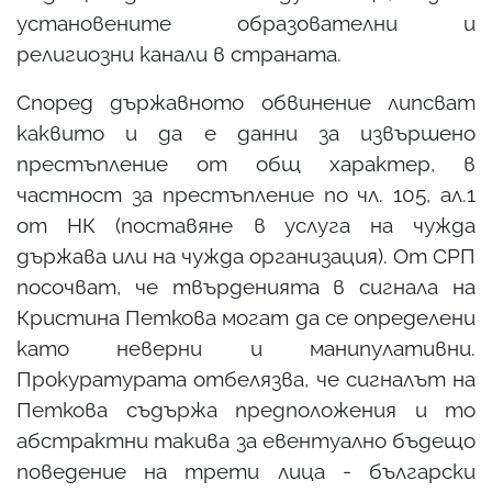
установените образователни и
религиозни канали в страната.
Според държавното обвинение липсват
каквито и да е данни за извършено
престъпление от общ характер, в
частност за престъпление по чл. 105, ал.1
от НК (поставяне в услуга на чужда
държава или на чужда организация). От СРП
посочват, че твърденията в сигнала на
Кристина Петкова могат да се определени
като неверни и манипулативни.
Прокуратурата отбелязва, че сигналът на
Петкова съдържа предположения и то
абстрактни такива за евентуално бъдещо
поведение на трети лица - български