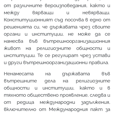
от различните вероизповедания, както и
между вярващи и невярващи.
Конституционният съд посочва в едно от
решенията си, че държавата чрез своите
органи и институции, не може да се
намесва във вътрешноорганизационния
живот на религиозните общности и
институции. Те се регулират чрез устави
и други вътрешноорганизационни правила.
Ненамесата на държавата във
вътрешните дела на религиозните
общности и институции, както и в
тяхното обществено проявление, следва и
от редица международни задължения,
включително от Международния пакт за