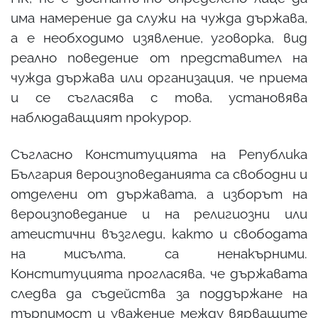
има намерение да служи на чужда държава,
а е необходимо изявление, уговорка, вид
реално поведение от представител на
чужда държава или организация, че приема
и се съгласява с това, установява
наблюдаващият прокурор.
Съгласно Конституцията на Република
България вероизповеданията са свободни и
отделени от държавата, а изборът на
вероизповедание и на религиозни или
атеистични възгледи, както и свободата
на мисълта, са ненакърними.
Конституцията прогласява, че държавата
следва да съдейства за поддържане на
търпимост и уважение между вярващите