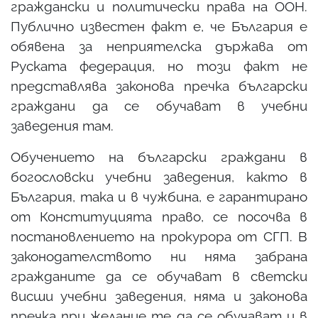
граждански и политически права на ООН.
Публично известен факт е, че България е
обявена за неприятелска държава от
Руската федерация, но този факт не
представлява законова пречка български
граждани да се обучават в учебни
заведения там.
Обучението на български граждани в
богословски учебни заведения, както в
България, така и в чужбина, е гарантирано
от Конституцията право, се посочва в
постановлението на прокурора от СГП. В
законодателството ни няма забрана
гражданите да се обучават в светски
висши учебни заведения, няма и законова
пречка при желание те да се обучават и в