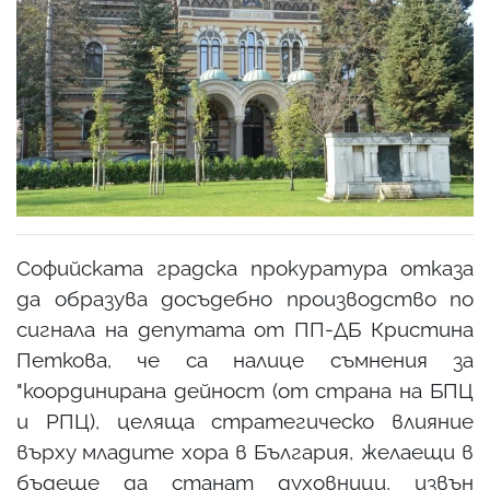
Софийската градска прокуратура отказа
да образува досъдебно производство по
сигнала на депутата от ПП-ДБ Кристина
Петкова, че са налице съмнения за
"координирана дейност (от страна на БПЦ
и РПЦ), целяща стратегическо влияние
върху младите хора в България, желаещи в
бъдеще да станат духовници, извън