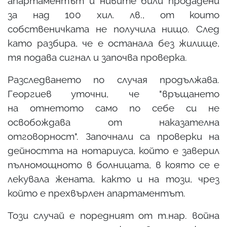
апартаментът и нивите били продадени
за над 100 хил. лв., от които
собственичката не получила нищо. След
като разбира, че е останала без жилище,
тя подава сигнал и започва проверка.
Разследването по случая продължава.
Георгиев уточни, че "връщането
на отнетото само по себе си не
освобождава от наказателна
отговорност". Започнали са проверки на
дейността на нотариуса, който е заверил
пълномощното в болницата, в която се е
лекувала жената, както и на този, чрез
който е прехвърлен апартаментът.
Този случай е поредният от т.нар. война