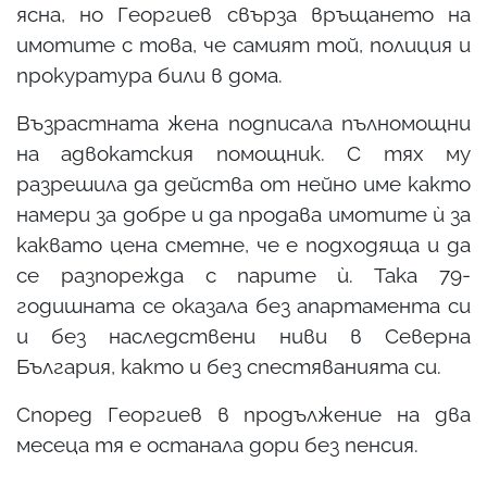
ясна, но Георгиев свърза връщането на
имотите с това, че самият той, полиция и
прокуратура били в дома.
Възрастната жена подписала пълномощни
на адвокатския помощник. С тях му
разрешила да действа от нейно име както
намери за добре и да продава имотите ѝ за
каквато цена сметне, че е подходяща и да
се разпорежда с парите ѝ. Така 79-
годишната се оказала без апартамента си
и без наследствени ниви в Северна
България, както и без спестяванията си.
Според Георгиев в продължение на два
месеца тя е останала дори без пенсия.