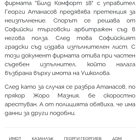
фирмата "Билд Комфорт 18" с управител
Георги Атанасов предявява претенция за
неизпълнение. Спорът се решава от
Софийски търговски арбитражен съд в
негова полза. След това Софийският
градски съд издава изпълнителен лист. С
този документ фирмата отива при частен
съдебен изпълнител, който налага
възбрана върху имота на Ушколова.
След като за случая се разбра Атанасов, по
прякор Жоро Мазния, бе скоростно
арестуван. А от полицията обявиха, че има
данни за други подобни.
ИМОТ
КАЗАНЛЪК
ГЕОРГИ ГЕОРГИЕВ
ДОМ