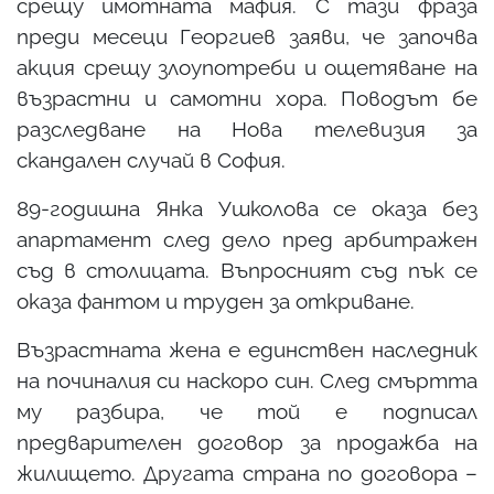
срещу имотната мафия. С тази фраза
преди месеци Георгиев заяви, че започва
акция срещу злоупотреби и ощетяване на
възрастни и самотни хора. Поводът бе
разследване на Нова телевизия за
скандален случай в София.
89-годишна Янка Ушколова се оказа без
апартамент след дело пред арбитражен
съд в столицата. Въпросният съд пък се
оказа фантом и труден за откриване.
Възрастната жена е единствен наследник
на починалия си наскоро син. След смъртта
му разбира, че той е подписал
предварителен договор за продажба на
жилището. Другата страна по договора –