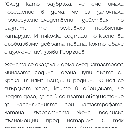
"След като разбраха, че сме имали
посещение в дома, че са започнали
процесуално-следствени действия по
разпити, те преживяха необясним
катарзис. И няколко седмици по-късно ви
съобщаваме добрата новина, която обаче
е изключение", заяви Георгиев.
Жената се оказала в дома след катастрофа
миналата година. Тогава чупи двата си
крака. Тя няма близки и роднини. С нея се
свързват хора, които ѝ обещават, че
водят дело, за да ѝ се плати обезщетение
за нараняванията при катастрофата.
Затова възрастната жена подписва
пълномощни пред нотариус. С тях