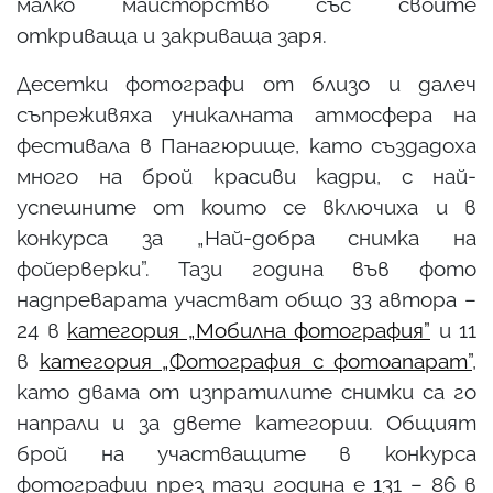
малко майсторство със своите
откриваща и закриваща заря.
Десетки фотографи от близо и далеч
съпреживяха уникалната атмосфера на
фестивала в Панагюрище, като създадоха
много на брой красиви кадри, с най-
успешните от които се включиха и в
конкурса за „Най-добра снимка на
фойерверки”. Тази година във фото
надпреварата участват общо 33 автора –
24 в
категория „Мобилна фотография”
и 11
в
категория „Фотография с фотоапарат”
,
като двама от изпратилите снимки са го
напрали и за двете категории. Общият
брой на участващите в конкурса
фотографии през тази година е 131 – 86 в