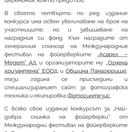
В своето четвърто по ред издание
конкурса има освен увеличаване на броя на
участниците, но и завишаване на
наградния си фонд. Към наградите от
генералния спонсор на Международния
фестивал на фойерверките
„Асарел –
Медет” АД
и организаторите му
„Огнена
хризантема” ЕООД
и
Община Панагюрище
,
тази година се присъедини и
специализираният сайт за фотографска
техника и екипировка
Фотосинтезис
.
С всяко свое издание конкурсът за „Най-
добра снимка на фойерверки” от
Международни фестивал на фойерверките