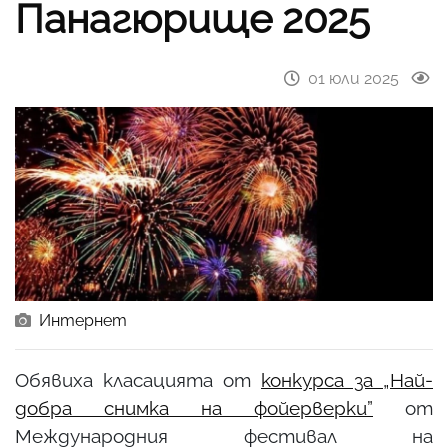
Панагюрище 2025
01 юли 2025
Интернет
Обявиха класацията от
конкурса за „Най-
добра снимка на фойерверки”
от
Международния фестивал на