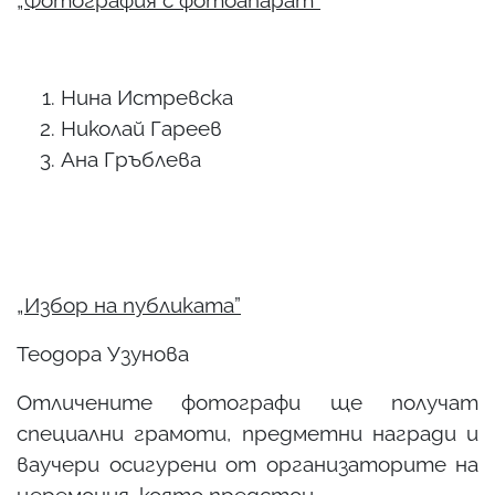
Нина Истревска
Николай Гареев
Ана Гръблева
„Избор на публиката”
Теодора Узунова
Отличените фотографи ще получат
специални грамоти, предметни награди и
ваучери осигурени от организаторите на
церемония, която предстои.