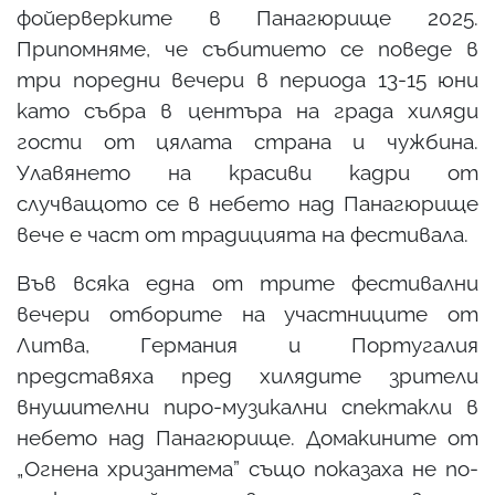
фойерверките в Панагюрище 2025.
Припомняме, че събитието се поведе в
три поредни вечери в периода 13-15 юни
като събра в центъра на града хиляди
гости от цялата страна и чужбина.
Улавянето на красиви кадри от
случващото се в небето над Панагюрище
вече е част от традицията на фестивала.
Във всяка една от трите фестивални
вечери отборите на участниците от
Литва, Германия и Португалия
представяха пред хилядите зрители
внушителни пиро-музикални спектакли в
небето над Панагюрище. Домакините от
„Огнена хризантема” също показаха не по-