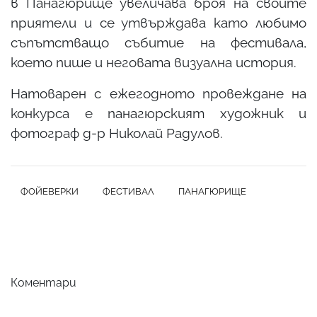
в Панагюрище увеличава броя на своите
приятели и се утвърждава като любимо
съпътстващо събитие на фестивала,
което пише и неговата визуална история.
Натоварен с ежегодното провеждане на
конкурса е панагюрският художник и
фотограф д-р Николай Радулов.
ФОЙЕВЕРКИ
ФЕСТИВАЛ
ПАНАГЮРИЩЕ
Коментари