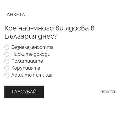
АНКЕТА
Кое най-много ви ядосва в
България днес?
Безнаказаността
Ниските доходи
Политиците
Корупцията
Лошите пътища
ГЛАСУВАЙ
РЕЗУЛТАТИ