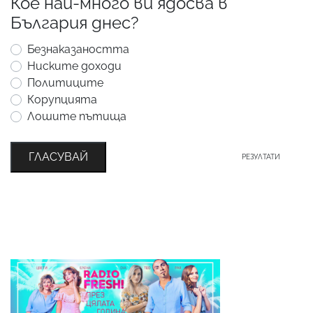
Кое най-много ви ядосва в
България днес?
Безнаказаността
Ниските доходи
Политиците
Корупцията
Лошите пътища
ГЛАСУВАЙ
РЕЗУЛТАТИ