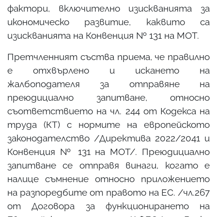
фактори, включително изискванията за
икономическо развитие, каквито са
изискванията на Конвенция № 131 на МОТ.
Претчленният съства приема, че правилно
е отхвърлено и искането на
жалбоподателя за отправяне на
преюдициално запитване, относно
съответствието на чл. 244 от Кодекса на
труда (КТ) с нормите на европейското
законодателство /Директива 2022/2041 и
Конвенция № 131 на МОТ/. Преюдициално
запитване се отправя винаги, когато е
налице съмнение относно приложението
на разпоредбите от правото на ЕС. /чл.267
от Договора за функционирането на