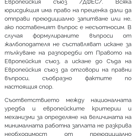
Европейския съюз /ДФЕС/. Всяка
юрисдикция има право на преценка дали да
отправи преюдициално запитване или не,
ако поставеният въпрос е несъотносим. В
случая формулираните въпроси от
жалбоподателя не съставляват искане за
тълкуване на разпоредби от Правото на
Европейския съюз, а искане до Съда на
Европейския съюз да отговори на правни
въпроси, съобразно фактите по
настоящия спор.
Съответствието между националната
уредба и европейските критерии и
механизми за определяне на величината на
минималната работна заплата не разкрива
необходимост от преюдициално