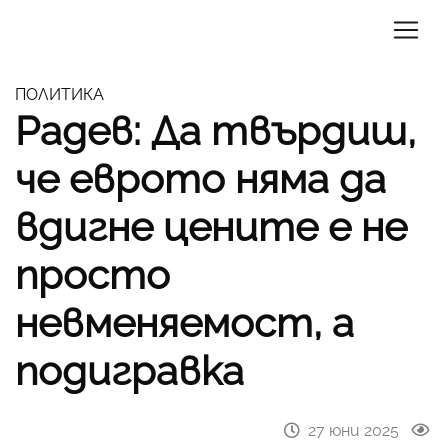
ПОЛИТИКА
Радев: Да твърдиш,
че еврото няма да
вдигне цените е не
просто
невменяемост, а
подигравка
27 юни 2025