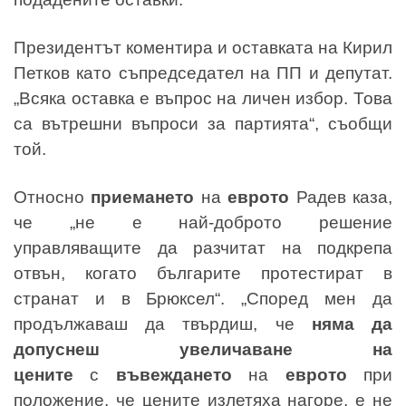
Президентът коментира и оставката на Кирил
Петков като съпредседател на ПП и депутат.
„Всяка оставка е въпрос на личен избор. Това
са вътрешни въпроси за партията“, съобщи
той.
Относно
приемането
на
еврото
Радев каза,
че „не е най-доброто решение
управляващите да разчитат на подкрепа
отвън, когато българите протестират в
странат и в Брюксел“. „Според мен да
продължаваш да твърдиш, че
няма да
допуснеш увеличаване на
цените
с
въвеждането
на
еврото
при
положение, че цените излетяха нагоре, е не