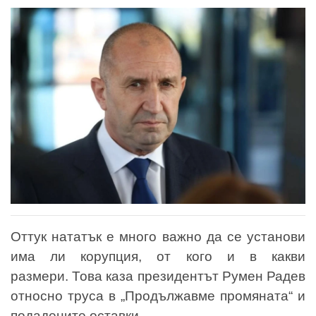
Оттук нататък е много важно да се установи
има ли корупция, от кого и в какви
размери. Това каза президентът Румен Радев
относно труса в „Продължавме промяната“ и
подадените оставки.