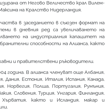
зирана от Негово Величество крал Вилем-
Максима на Кралство Нидерландия.
частва в заседанието в съюзен формат на
теми в дневния ред са увеличаването на
илването на индустриалния капацитет на
ранителни способности на Алианса, както
ржавни и правителствени ръководители.
04 година. В алианса членуват още Албания,
я, Дания, Естония, Италия, Испания, Канада,
я, Норвегия, Полша, Португалия, Румъния,
кия, Словения, Турция, Унгария, Финландия,
, Хърватия, както и Исландия, макар и
или.