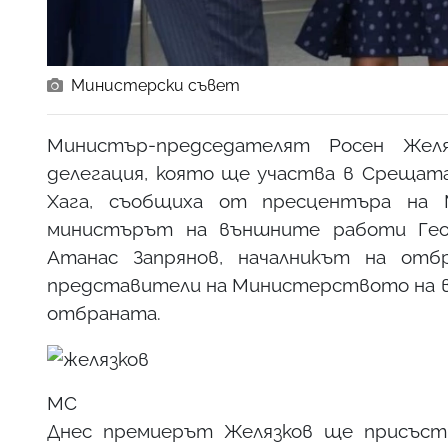
Министерски съвет
Министър-председателят Росен Жел
делегация, която ще участва в Срещата 
Хага, съобщиха от пресцентъра на 
министърът на външните работи Гео
Атанас Запрянов, началникът на отб
представители на Министерството на 
отбраната.
МС
Днес премиерът Желязков ще присъств