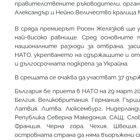
правителствените ръководители, органи
Александър и Нейно Величество кралица 
В сряда премиерът Росен Желязков ще у
най-високо равнище. Сред основните 
националните разходи за отбрана, зас
НАТО, укрепването на сдържащите и отб
и дългосрочната подкрепа за Украйна.
В срещата се очаква да участват 37 дъ
България бе приета в НАТО на 29 март 20
Белгия, Великобритания, Германия, Гърци
Латвия, Литва, Люксембург, Нидерланди
Република Северна Македония, САЩ, Слова
Франция, Черна гора, Чехия, Швеция
островната страна да няма въоръжени с