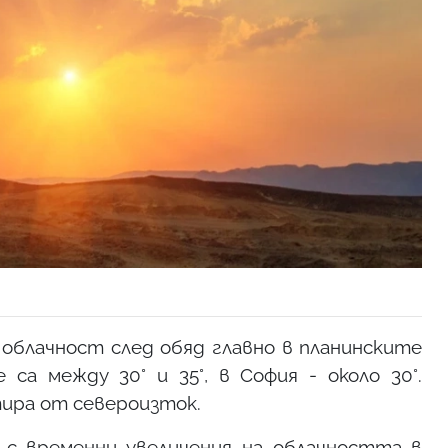
 облачност след обяд главно в планинските
а между 30° и 35°, в София - около 30°.
ира от североизток.
с временни увеличения на облачността в