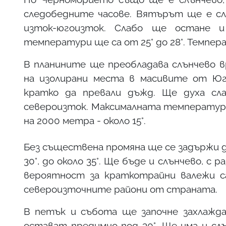
следобедните часове. Вятърът ще е сла
изток-югоизток. Слабо ще остане и
температури ще са от 25° до 28°. Темпера
В планините ще преобладава слънчево в
на изолирани места в масивите от Юго
кратко да превали дъжд. Ще духа сл
североизток. Максималната температура 
на 2000 метра - около 15°.
Без съществена промяна ще се задържи 
30°, до около 35°. Ще бъде и слънчево, с
вероятност за краткотрайни валежи с
североизточните райони от страната.
В петък и събота ще започне захлажд
остават предимно под 30°. Ще има и слъ