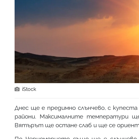
iStock
Днес ще е предимно слънчево, с купеста
райони. Максималните температури ще с
Вятърът ще остане слаб и ще се ориент
По Черноморието също ще е слънчево, 