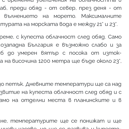
б, преди обяд - от север, през деня - от
 вълнението на морето. Максималните
турата на морската вода е между 21° и 23°.
реме, с купеста облачност след обяд. Само
западна България е възможно слабо и за
аб до умерен вятър с посока от изток-
на височина 1200 метра ще бъде около 23°,
до петък. Дневните температури ще са над
 развитие на купеста облачност след обяд и с
амо на отделни места в планинските и в
ане, температурите ще се понижат и ще
нчеви часове, но ще се развива и купесто-