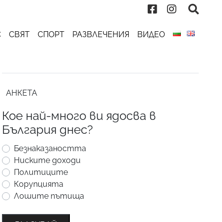
С
СВЯТ
СПОРТ
РАЗВЛЕЧЕНИЯ
ВИДЕО
АНКЕТА
Кое най-много ви ядосва в
България днес?
Безнаказаността
Ниските доходи
Политиците
Корупцията
Лошите пътища