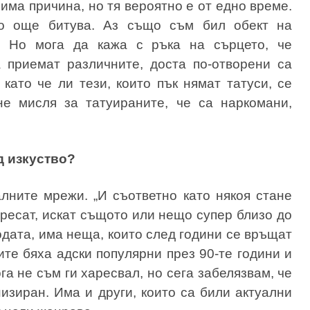
има причина, но тя вероятно е от едно време.
о още битува. Аз също съм бил обект на
. Но мога да кажа с ръка на сърцето, че
а приемат различните, доста по-отворени са
като че ли тези, които пък нямат татуси, се
не мисля за татуираните, че са наркомани,
д изкуство?
иалните мрежи. „И съответно като някоя стане
аресат, искат същото или нещо супер близо до
модата, има неща, които след години се връщат
ите бяха адски популярни през 90-те години и
ога не съм ги харесвал, но сега забелязвам, че
изиран. Има и други, които са били актуални