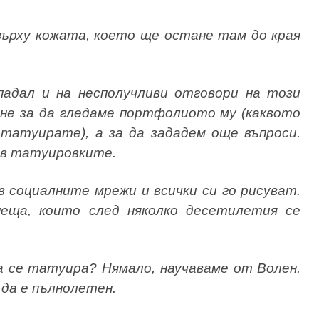
върху кожата, което ще остане там до края
адал и на несполучливи отговори на този
 не за да гледаме портфолиото му (каквото
 татуирате), а за да зададем още въпроси.
 в татуировките.
в социалните мрежи и всички си го рисуват.
еща, които след няколко десетилетия се
да се татуира? Нямало, научаваме от Волен.
 да е пълнолетен.