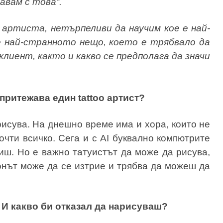
мавам с това“.
o артиста, нетърпеливи да научим кое е най-
е най-странното нещо, което е трябвало да
клиент, както и какво се предполага да значи
 притежава един tattoo артист?
рисува. На днешно време има и хора, които не
очти всичко. Сега и с AI буквално компютрите
тиш. Но е важно татуистът да може да рисува,
онът може да се изтрие и трябва да можеш да
? И какво би отказал да нарисуваш?