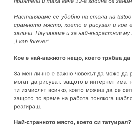
приятели и така вече 13-а година се зани
Настаняваме се удобно на стола на tatto
срамното място, което е рисувал и кое 
заличи. Научаваме и за най-възрастния му 
„I van forever”.
Кое е най-важното нещо, което трябва да
За мен лично е важно човекът да може да 
могат да рисуват, защото в интернет има п
ти измислят всичко, което можеш да се се
защото по време на работа понякога шабл
реагираш.
Най-странното място, което си татуирал