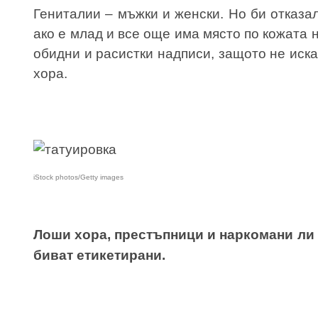
Гениталии – мъжки и женски. Но би отказа
ако е млад и все още има място по кожата 
обидни и расистки надписи, защото не иска
хора.
iStock photos/Getty images
Лоши хора, престъпници и наркомани ли 
биват етикетирани.