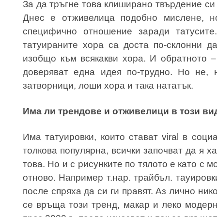
За да тръгне това клиширано твърдение си 
Днес е отживелица подобно мислене, н
специфично отношение заради татусите
татуираните хора са доста по-склонни д
изобщо към всякакви хора. И обратното – 
доверяват една идея по-трудно. Но не, 
затворници, лоши хора и така нататък.
Има ли трендове и отживелици в този ви
Има татуировки, които стават viral в соц
толкова популярна, всички започват да я х
това. Но и с рисунките по тялото е като с 
отново. Например т.нар. трайбъл. тауировк
после спряха да си ги правят. Аз лично ник
се връща този тренд, макар и леко модерн