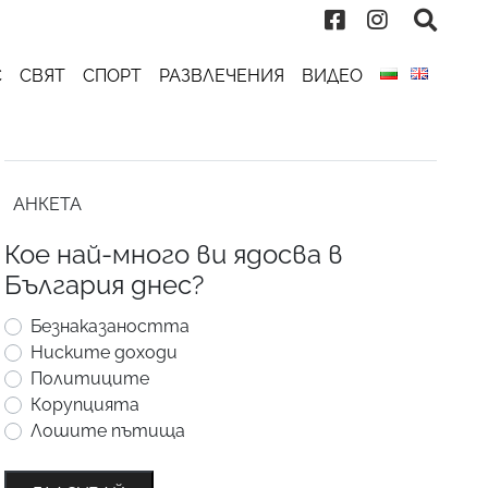
С
СВЯТ
СПОРТ
РАЗВЛЕЧЕНИЯ
ВИДЕО
АНКЕТА
Кое най-много ви ядосва в
България днес?
Безнаказаността
Ниските доходи
Политиците
Корупцията
Лошите пътища