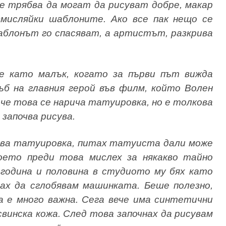
е трябва да могат да рисуват добре, макар
мисляйки шаблоните. Ако все пак нещо се
аблонът го спасяват, а артистът, разкрива
е като малък, когато за първи път вижда
ръб на главния герой във филм, който Волен
, че това се нарича татуировка, но е толкова
 започва рисува.
ърва татуировка, питах татуиста дали може
оето преди това мислех за някакво тайно
 година и половина в студиото му бях като
чнах да сглобявам машинката. Беше полезно,
 е много важна. Сега вече има синтетични
 свинска кожа. След това започнах да рисувам