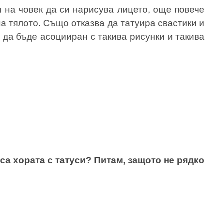
л на човек да си нарисува лицето, още повече
на тялото. Също отказва да татуира свастики и
 да бъде асоцииран с такива рисунки и такива
са хората с татуси? Питам, защото не рядко