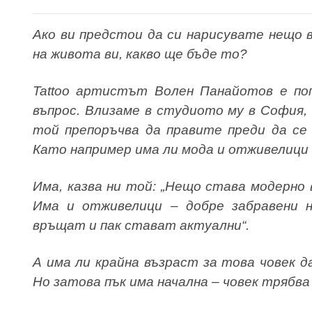
Ако ви предстои да си нарисувате нещо 
на живота ви, какво ще бъде то?
Tattoo артистът Волен Панайотов е поп
въпрос. Влизаме в студиото му в София,
той препоръчва да правите преди да се
Като например има ли мода и отживелици
Има, казва ни той: „Нещо става модерно 
Има и отживелици – добре забравени н
връщат и пак стават актуални“.
А има ли крайна възраст за това човек 
Но затова пък има начална – човек трябва