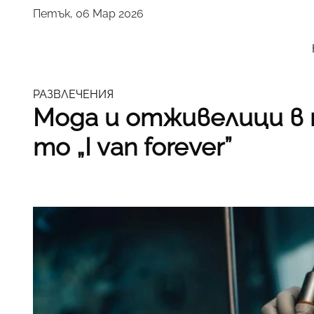
Петък, 06 Мар 2026
РАЗВЛЕЧЕНИЯ
Мода и отживелици в
то „I van forever”