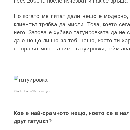
през 2000 г., после изчезват и пак се връща
Но когато ме питат дали нещо е модерно, 
клиентът трябва да мисли. Това, което сег
него. Затова е хубаво татуировката да не 
да е нещо лично за теб, нещо, което ти х
се правят много аниме татуировки, гейм ава
iStock photos/Getty images
Кое е най-срамното нещо, което се е на
друг татуист?