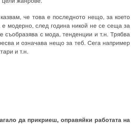
т цели жанрове.
казвам, че това е последното нещо, за което
а е модерно, след година никой не се сеща за
се съобразява с мода, тенденции и т.н. Трябва
аресва и означава нещо за теб. Сега например
тари и т.н.
лагало да прикриеш, оправяйки работата на