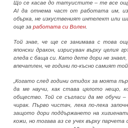
Що се касае до татуистите – те все ощ
AI да отнема част от работата им, из
обърка, не изкуственият интелект или ш
още за
работата си Волен
.
Той знае, че ще се занимава с това ощ
японски дракон, изрисуван върху целия г
гледа с баща си. Като дете дори не знаел
впечатлен, че години по-късно самият той
„Когато след години отидох за моята п
да ме научи, как става цялото нещо, к
общество. Той се съгласи да ме обучи –
чирак. Първо чистач, лека по-лека запо
защото дори поддържането на хигиената
кожи, но тогава аз се учех върху парчета