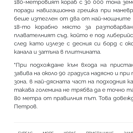
180-метровият кораб с 30 000 тона зем
поради навигационна грешка при манев
беше изтеглен от два от най-мощните в
18-то корабно място за разтоварва
плавателният съд, който е под либерийс
след като излезе с десния си борд с о
канала и затъна в плитчината.
"При подхождане към входа на приста
завива на около 90 градуса надясно и при
зона, в най-дясната част на подходния ка
такава големина не трябва да е точно там
80 метра от правилния път. Това довежда
Петров.