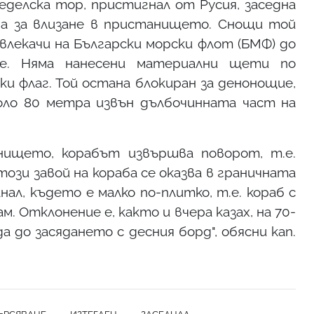
еделска тор, пристигнал от Русия, заседна
ра за влизане в пристанището. Снощи той
лекачи на Български морски флот (БМФ) до
не. Няма нанесени материални щети по
ки флаг. Той остана блокиран за денонощие,
коло 80 метра извън дълбочинната част на
нището, корабът извършва поворот, т.е.
 този завой на кораба се оказва в граничната
нал, където е малко по-плитко, т.е. кораб с
. Отклонение е, както и вчера казах, на 70-
 до засядането с десния борд", обясни кап.