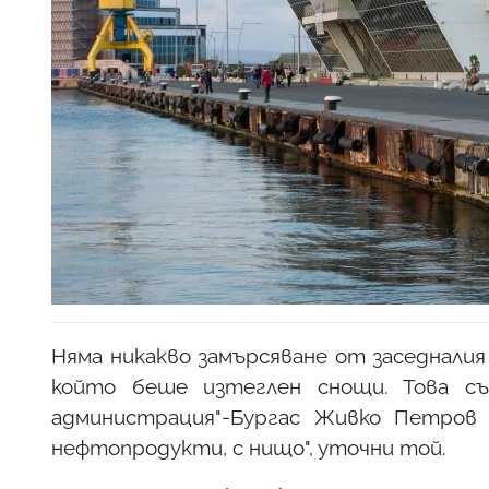
Няма никакво замърсяване от заседналия
който беше изтеглен снощи. Това с
администрация"-Бургас Живко Петров
нефтопродукти, с нищо", уточни той.