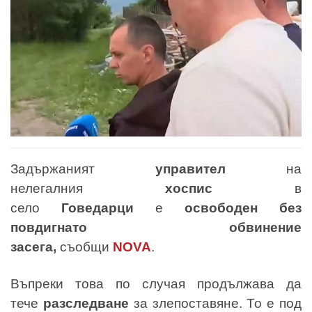
Задържаният
управител
на
нелегалния
хоспис
в
село
Говедарци
е
освободен без
повдигнато обвинение
засега,
съобщи
NOVA
.
Въпреки това по случая продължава да
тече
разследване
за злепоставяне. То е под