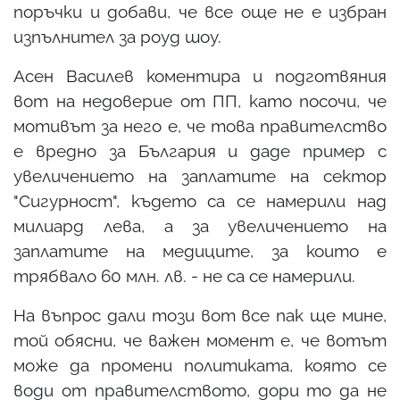
поръчки и добави, че все още не е избран
изпълнител за роуд шоу.
Асен Василев коментира и подготвяния
вот на недоверие от ПП, като посочи, че
мотивът за него е, че това правителство
е вредно за България и даде пример с
увеличението на заплатите на сектор
"Сигурност", където са се намерили над
милиард лева, а за увеличението на
заплатите на медиците, за които е
трябвало 60 млн. лв. - не са се намерили.
На въпрос дали този вот все пак ще мине,
той обясни, че важен момент е, че вотът
може да промени политиката, която се
води от правителството, дори то да не