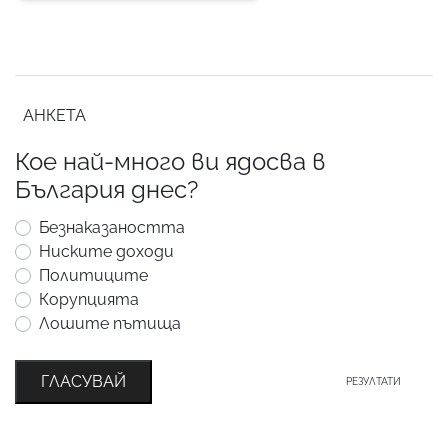
АНКЕТА
Кое най-много ви ядосва в
България днес?
Безнаказаността
Ниските доходи
Политиците
Корупцията
Лошите пътища
ГЛАСУВАЙ
РЕЗУЛТАТИ