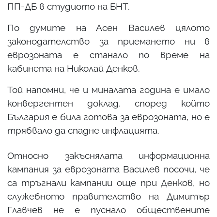
ПП-ДБ в студиото на БНТ.
По думите на Асен Василев цялото
законодателство за приемането ни в
еврозоната е станало по време на
кабинета на Николай Денков.
Той напомни, че и миналата година е имало
конвергентен доклад, според който
България е била готова за еврозоната, но е
трябвало да спадне инфлацията.
Относно закъснялата информационна
кампания за еврозоната Василев посочи, че
са тръгнали кампании още при Денков, но
служебното правителство на Димитър
Главчев не е пуснало обществените