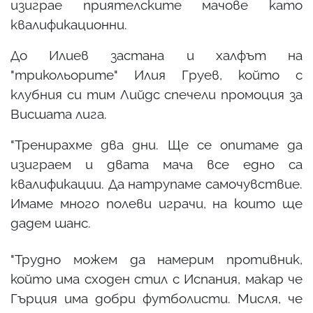
изиграе приятелските мачове като
квалификационни.
До Илиев застана и халфът на
"трикольорите" Илия Груев, който с
клубния си тим Лийдс спечели промоция за
Висшата лига.
"Тренирахме два дни. Ще се опитаме да
изиграем и двата мача все едно са
квалификации. Да натрупаме самочувствие.
Имаме много полеви играчи, на които ще
дадем шанс.
"Трудно можем да намерим противник,
който има сходен стил с Испания, макар че
Гърция има добри футболисти. Мисля, че