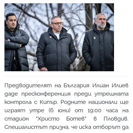
Предводителят на България Илиан Илиев
даде пресконференция преди утрешната
контрола с Кипър. Родните национали ще
играят утре (6 юни) от 19:00 часа на
стадион "Христо Ботев" в Пловдив.
Специалистът призна, че иска отборът да