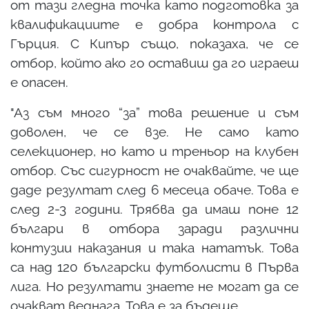
от тази гледна точка като подготовка за
квалификациите е добра контрола с
Гърция. С Кипър също, показаха, че се
отбор, който ако го оставиш да го играеш
е опасен.
"Аз съм много “за” това решение и съм
доволен, че се взе. Не само като
селекционер, но като и треньор на клубен
отбор. Със сигурност не очаквайте, че ще
даде резултат след 6 месеца обаче. Това е
след 2-3 години. Трябва да имаш поне 12
българи в отбора заради различни
контузии наказания и така нататък. Това
са над 120 български футболисти в Първа
лига. Но резултати знаете не могат да се
очакват веднага. Това е за бъдеще.