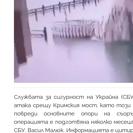
Службата за сигурност на Украйна (СБУ
атака срещу Кримския мост, като този п
повреди основните опори на съоръ
операцията е подготвяна няколко месеца
СБУ, Васил Малюк. Информацията е цитир