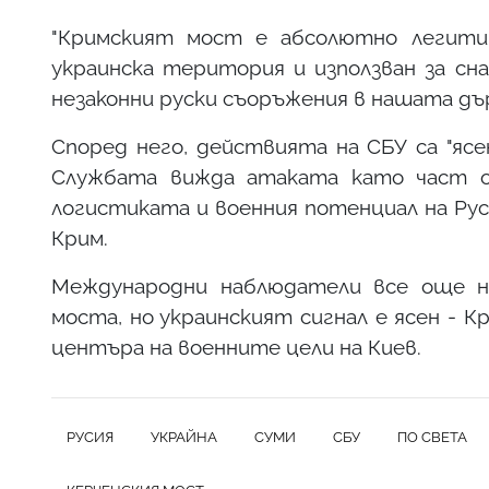
"Кримският мост е абсолютно легитим
украинска територия и използван за сн
незаконни руски съоръжения в нашата дър
Според него, действията на СБУ са "ясе
Службата вижда атаката като част о
логистиката и военния потенциал на Рус
Крим.
Международни наблюдатели все още н
моста, но украинският сигнал е ясен -
центъра на военните цели на Киев.
РУСИЯ
УКРАЙНА
СУМИ
СБУ
ПО СВЕТА