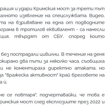
перация и удари Кримския мост за трети път
циалното изявление на спецслужбата. Видео,
та на взривяване на една от подводните
лограма в тротилов еквивалент - са нанесли
кция, твърдят от СБУ, според които
 без пострадали цивилни. В течение на деня
кирано два пъти за няколко часа, съобщиха
ни не коментираха директно атаката, но
за "вражеска активност" край бреговете на
 ѝ.
не се повтаря", подчертавайки, че това е
римския мост след експлозиите през 2022 и