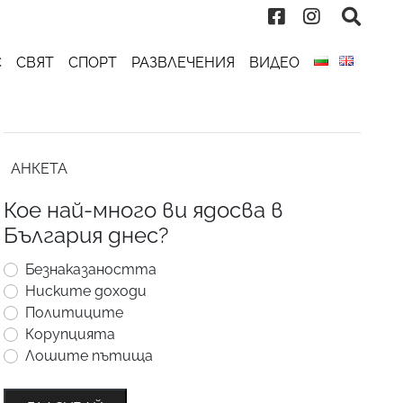
С
СВЯТ
СПОРТ
РАЗВЛЕЧЕНИЯ
ВИДЕО
АНКЕТА
Кое най-много ви ядосва в
България днес?
Безнаказаността
Ниските доходи
Политиците
Корупцията
Лошите пътища