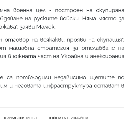
на военна цел - построен на окупирана
абдяване на руските войски. Няма място за
жава", заяви Малюк.
н отговор на всякакви прояви на окупация".
т мащабна стратегия за отслабване на
ия в южната част на Украйна и анексирания
е са потвърдили независимо щетите по
 Крим и неговата инфраструктура остават в
КРИМСКИЯ МОСТ
ВОЙНАТА В УКРАЙНА