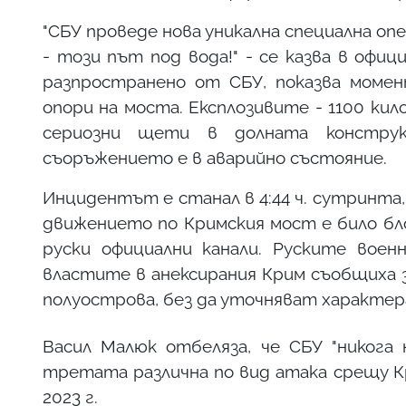
"СБУ проведе нова уникална специална о
- този път под вода!" - се казва в офи
разпространено от СБУ, показва момен
опори на моста. Експлозивите - 1100 ки
сериозни щети в долната констру
съоръжението е в аварийно състояние.
Инцидентът е станал в 4:44 ч. сутринта,
движението по Кримския мост е било бло
руски официални канали. Руските воен
властите в анексирания Крим съобщиха 
полуострова, без да уточняват характера
Васил Малюк отбеляза, че СБУ "никога 
третата различна по вид атака срещу К
2023 г.