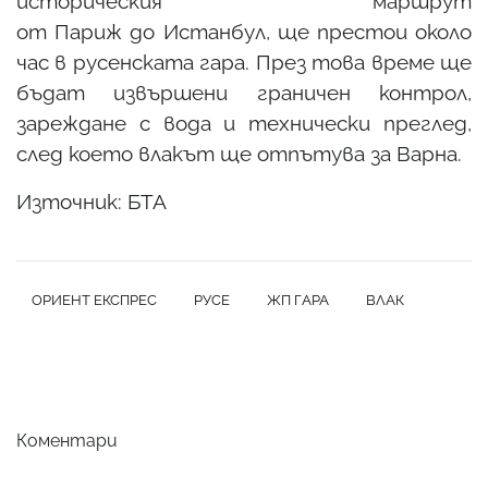
историческия
маршрут
от Париж до Истанбул
, ще престои около
час в русенската гара. През това време ще
бъдат извършени граничен контрол,
зареждане с вода и технически преглед,
след което влакът ще отпътува за Варна.
Източник: БТА
ОРИЕНТ ЕКСПРЕС
РУСЕ
ЖП ГАРА
ВЛАК
Коментари