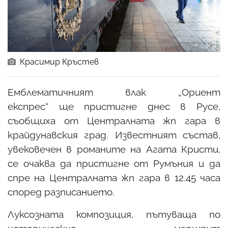
Красимир Кръстев
Емблематичният влак „Ориент
експрес“ ще пристигне днес в Русе
,
съобщиха от Централната жп гара в
крайдунавския град. Известният състав,
увековечен в романите на Агата Кристи,
се очаква да пристигне от Румъния и да
спре на Централната жп гара в 12.45 часа
според разписанието.
Луксозната композиция, пътуваща по