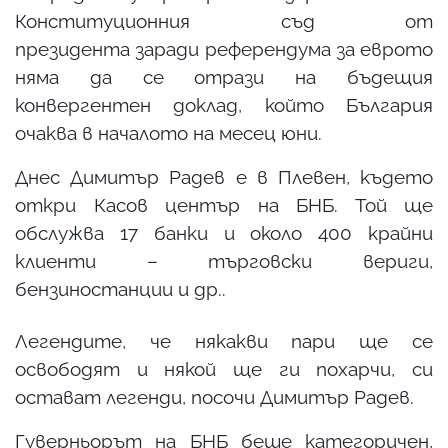
Конституционния съд от
президента заради референдума за еврото
няма да се отрази на бъдещия
конвергентен доклад, който България
очаква в началото на месец юни.
Днес Димитър Радев е в Плевен, където
откри Касов център на БНБ. Той ще
обслужва 17 банки и около 400 крайни
клиенти – търговски вериги,
бензиностанции и др..
Легендите, че някакви пари ще се
освободят и някой ще ги похарчи, си
остават легенди, посочи Димитър Радев.
Гуверньорът на БНБ беше категоричен,