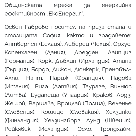
Общинската мрежа за енергийна
ефективност „ЕкоЕнергия“.
Освен Габрово носител на приза стана и
столицата София, както и градовете:
Антверпен (Белгия), Либерец (Чехия), Орхус,
Копенхаген (Дания), Дрезден, Лайпциг
(Германия), Корк, Дъблин (Ирландия), Атина
(Гърция), Бордо, Дижон, Дюнкерк, Гренобъл-
Алпи, Нант, Париж (Франция), Падова
(Италия), Рига (Латвия), Таураге, Вилнюс
(Литва), Будапеща (Унгария), Краков, Лодз,
Жешов, Варшава, Вроцлав (Полша), Веленье
(Словения), Кошице (Словакия), Хелзинки
(Финландия), Хелзингборг, Лунд (Швеция),
Рейкявик (Исландия), Осло, Трондхайм,