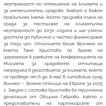
неутралност по отношение на климата и
за интелигентни градове. Знакът е важен
крайъгълен камък, който признава плана на
града за постигане на климатична
неутралност до 2030 година и ще улесни
достъпа до публично и частно финансиране
за тази цел. Отличието беше връчено на
кмета Таня Христова по време на
церемония в рамките на конференцията на
Мисията за градовете, отчитаща
напредъка в действията за климата, която
се проведе от 6 до 8 май в литовския град
Вилнюс – Зелена столица на Европа за 2025
г. Заедно с госпожа Христова бе тричленна
делегация от Община Габрово, както и
представители на партньорите от