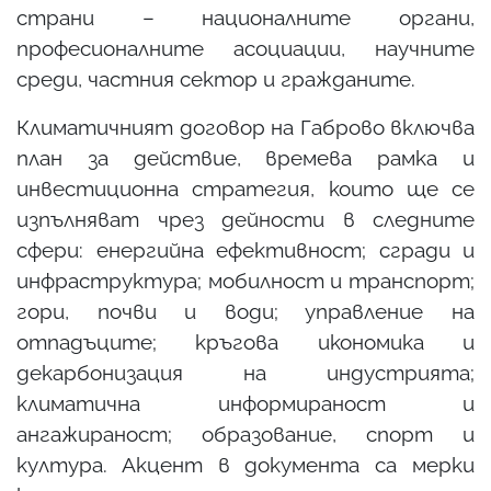
страни – националните органи,
професионалните асоциации, научните
среди, частния сектор и гражданите.
Климатичният договор на Габрово включва
план за действие, времева рамка и
инвестиционна стратегия, които ще се
изпълняват чрез дейности в следните
сфери: енергийна ефективност; сгради и
инфраструктура; мобилност и транспорт;
гори, почви и води; управление на
отпадъците; кръгова икономика и
декарбонизация на индустрията;
климатична информираност и
ангажираност; образование, спорт и
култура. Акцент в документа са мерки