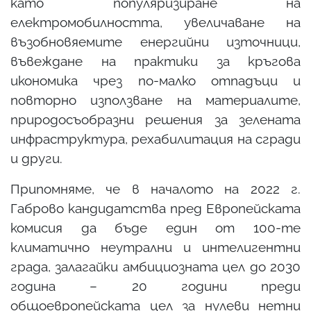
като популяризиране на
електромобилността, увеличаване на
възобновяемите енергийни източници,
въвеждане на практики за кръгова
икономика чрез по-малко отпадъци и
повторно използване на материалите,
природосъобразни решения за зелената
инфраструктура, рехабилитация на сгради
и други.
Припомняме, че в началото на 2022 г.
Габрово кандидатства пред Европейската
комисия да бъде един от 100-те
климатично неутрални и интелигентни
града, залагайки амбициозната цел до 2030
година – 20 години преди
общоевропейската цел за нулеви нетни