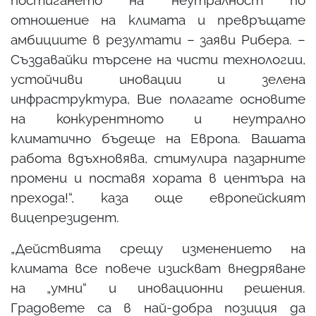
отношение на климата и превръщате
амбициите в резултати – заяви Рибера. –
Създавайки търсене на чисти технологии,
устойчиви иновации и зелена
инфраструктура, Вие полагате основите
на конкурентното и неутрално
климатично бъдеще на Европа. Вашата
работа вдъхновява, стимулира пазарните
промени и поставя хората в центъра на
прехода!“, каза още европейският
вицепрезидент.
„Действията срещу изменението на
климата все повече изискват внедряване
на „умни“ и иновационни решения.
Градовете са в най-добра позиция да