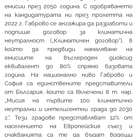
емисии през 2050 година. С одобряването
на кандидатурата ни през пролетта на
2022 г. Габрово се ангажира да разработи и
подпише договор за климатична
неутралност („Климатичен договор“), в
който да предвиди намаляване на
емисиите на въглероден диоксид
еквивалент до 80% спрямо базовата
година. На национално ниво Габрово и
София са единствените представители
от България, които са включени в т. нар.
„Мисия на първите 100 климатично
неутрални и интелигентни града до 2030
г.“. Тези градове представляват 12% от
населението на Европейския съюз и
очакванията са те да бъдат водещи