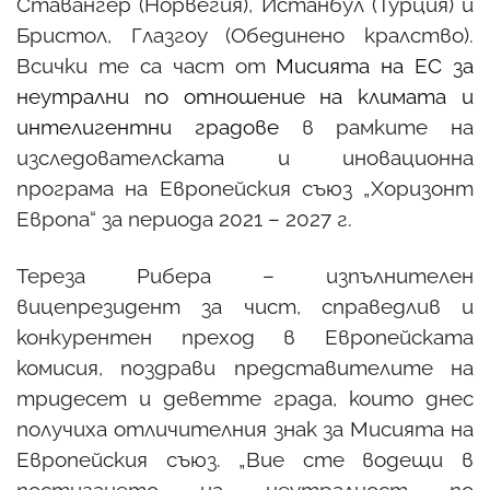
Ставангер (Норвегия), Истанбул (Турция) и
Бристол, Глазгоу (Обединено кралство).
Всички те са част от
Мисията на ЕС за
неутрални по отношение на климата и
интелигентни градове
в рамките на
изследователската и иновационна
програма на Европейския съюз „Хоризонт
Европа“ за периода 2021 – 2027 г.
Тереза Рибера – изпълнителен
вицепрезидент за чист, справедлив и
конкурентен преход в Европейската
комисия, поздрави представителите на
тридесет и деветте града, които днес
получиха отличителния знак за Мисията на
Европейския съюз. „Вие сте водещи в
постигането на неутралност по