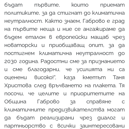
бъдат първите, които приемат
политиките, за да стигнат до климатична
неутралност. Както знаем, Габрово е град
на първите неща и ние се ангажираме да
бъдем еталон в европейски мащаб чрез
новаторски и приобщаващ опит, за да
постигнем климатична неутралност до
2030 година. Радостни сме за признанието
и сме благодарни, че усилията ни са
оценени високо!“, каза кметът Таня
Христова след връчването на плакета. Тя
посочи, че целите и приоритетите на
Община Габрово за справяне с
климатичните предизвикателства могат
да бъдат реализирани чрез диалог и
партньорство с всички заинтересовани