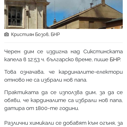
Кристиян Бозов, БНР
Черен дим се издигна над Сикстинската
капела в 12:53 ч. българско време, пише
БНР
.
Това означава, че кардиналите-електори
отново не са избрали нов папа.
Практиката да се използва дим, за да се
обяви, че кардиналите са избрали нов папа,
датира от 1800-те години.
Различни химикали се добавят към огъня, за